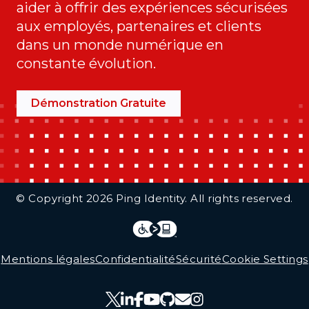
aider à offrir des expériences sécurisées
aux employés, partenaires et clients
dans un monde numérique en
constante évolution.
Démonstration Gratuite
Additional Footer Links
© Copyright 2026 Ping Identity. All rights reserved.
Integrations
Legal
Mentions légales
Confidentialité
Sécurité
Cookie Settings
Follow Us