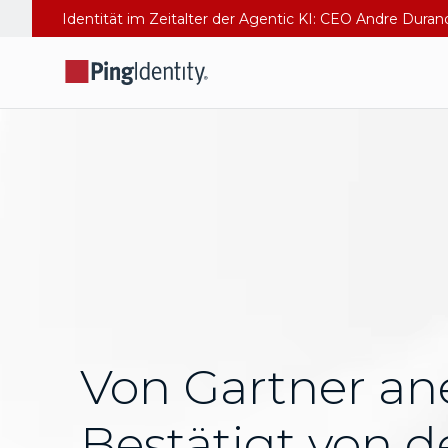
Identität im Zeitalter der Agentic KI: CEO Andre Dura
Von Gartner an
Bestätigt von d