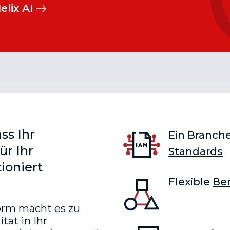
lix AI
ass Ihr
Ein Branch
ür Ihr
Standards
ioniert
Flexible
Ber
form macht es zu
tät in Ihr