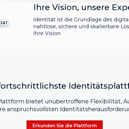
Ihre Vision, unsere Exp
Identität ist die Grundlage des digi
bar
nahtlose, sichere und skalierbare L
Tag
Tag
Ihre Vision
fortschrittlichste Identitätsplat
lattform bietet unübertroffene Flexibilität, A
hre anspruchsvollsten Identitätsherausforder
Erkunden Sie die Plattform