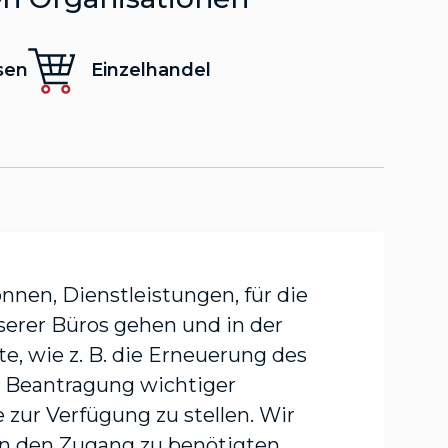
sen
Einzelhandel
nen, Dienstleistungen, für die
serer Büros gehen und in der
Lös
, wie z. B. die Erneuerung des
Her
e Beantragung wichtiger
Pin
red
e zur Verfügung zu stellen. Wir
und
rn den Zugang zu benötigten