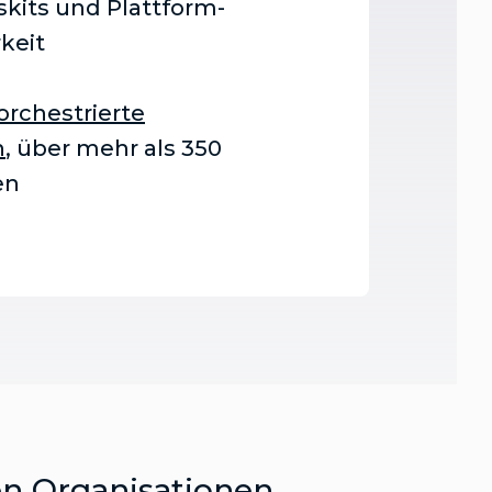
skits und Plattform-
keit
orchestrierte
n
, über mehr als 350
en
en Organisationen