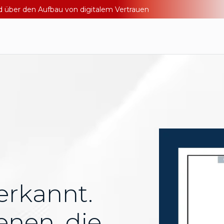
nd über den Aufbau von digitalem Vertrauen
erkannt.
enen, die