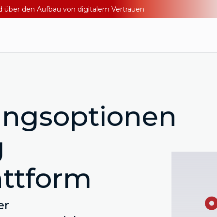
nd über den Aufbau von digitalem Vertrauen
lungsoptionen
g
attform
er