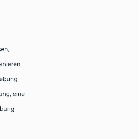
sen,
binieren
mgebung
ng, eine
ebung