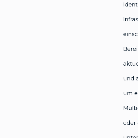
Ident
Infra
eins
Berei
aktue
und a
um e
Mult
oder
unter