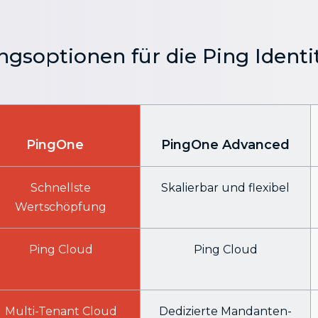
ungsoptionen für die Ping Identi
PingOne
PingOne Advanced
Schnellste
Skalierbar und flexibel
Wertschöpfung
Ping Cloud
Ping Cloud
Multi-Tenant Cloud
Dedizierte Mandanten-