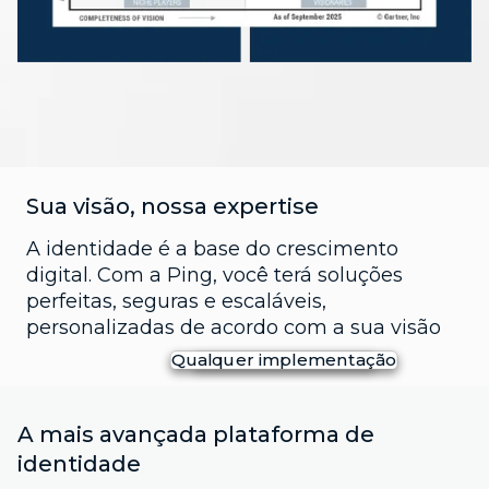
Sua visão, nossa expertise
A identidade é a base do crescimento
digital. Com a Ping, você terá soluções
perfeitas, seguras e escaláveis,
personalizadas de acordo com a sua visão
Qualquer implementação
Qualquer Identidade
Qualquer Escala
200 milhões de logins/dia
Clientes
SAAS
Mais de 100 milhões de usuários
Funcionários
FedRAMP
Nuvem privada
1000+TPS
Terceiros
200 milhões de logins/dia
Agêntico & IA
No local
Clientes
SAAS
A mais avançada plataforma de
identidade