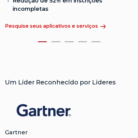
Redução de 52% em inscrições
incompletas
M
Pesquise seus aplicativos e serviços
Um Líder Reconhecido por Líderes
Gartner