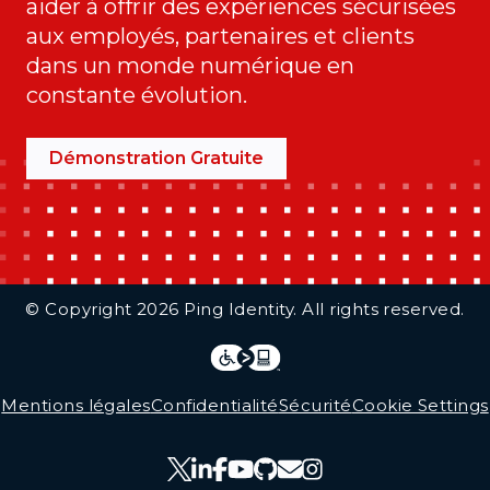
aider à offrir des expériences sécurisées
aux employés, partenaires et clients
dans un monde numérique en
constante évolution.
Démonstration Gratuite
Additional Footer Links
© Copyright 2026 Ping Identity. All rights reserved.
Integrations
Legal
Mentions légales
Confidentialité
Sécurité
Cookie Settings
Follow Us