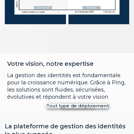
Votre vision, notre expertise
La gestion des identités est fondamentale
pour la croissance numérique. Grâce à Ping,
les solutions sont fluides, sécurisées,
évolutives et répondent à votre vision
Tout type de déploiement
Toute identité
Toute échelle
200 millions de connexions/jour
Clients
SAAS
+ de 100 millions d'utilisateurs
FedRAMP
Employés
+ de 1 000 TPS
cloud privé
Tiers
200 millions de connexions/jour
Agentic & AI
Sur site
Clients
SAAS
La plateforme de gestion des identités