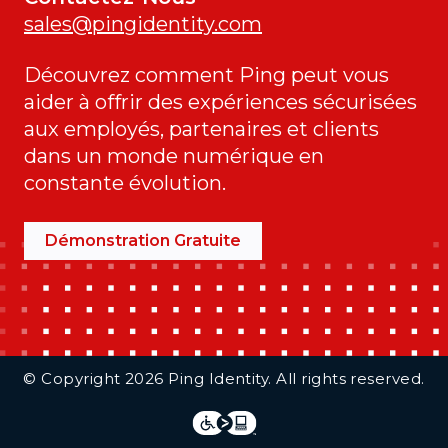
sales@pingidentity.com
Découvrez comment Ping peut vous
aider à offrir des expériences sécurisées
aux employés, partenaires et clients
dans un monde numérique en
constante évolution.
Démonstration Gratuite
Additional Footer Links
© Copyright 2026 Ping Identity. All rights reserved.
Integrations
Legal