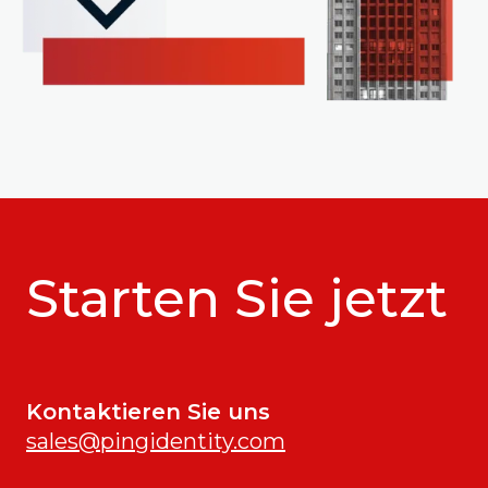
Starten Sie jetzt
Kontaktieren Sie uns
sales@pingidentity.com