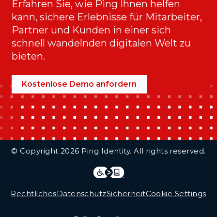
Erfahren Sie, wie Ping Ihnen helfen
kann, sichere Erlebnisse für Mitarbeiter,
Partner und Kunden in einer sich
schnell wandelnden digitalen Welt zu
bieten.
Kostenlose Demo anfordern
Additional Footer Links
© Copyright 2026 Ping Identity. All rights reserved.
Integrations
Legal
Rechtliches
Datenschutz
Sicherheit
Cookie Settings
Follow Us