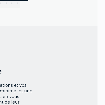
e
ations et vos
e minimal et une
t, en vous
nt de leur