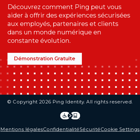
Découvrez comment Ping peut vous
aider à offrir des expériences sécurisées
aux employés, partenaires et clients
dans un monde numérique en
constante évolution.
Démonstration Gratuite
Additional Footer Links
© Copyright 2026 Ping Identity. All rights reserved.
Integrations
Legal
Mentions légales
Confidentialité
Sécurité
Cookie Settings
Follow Us