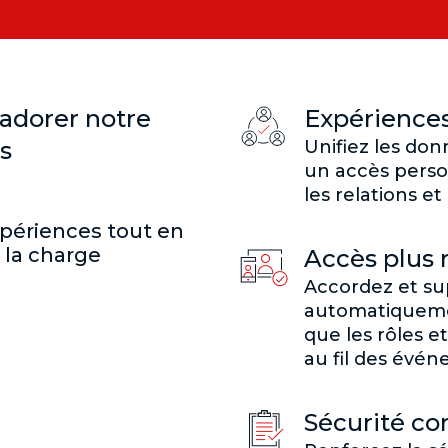
 adorer notre
Expériences
és
Unifiez les don
un accès person
les relations et
xpériences tout en
t la charge
Accès plus 
Accordez et s
automatiqueme
que les rôles e
au fil des évén
Sécurité c