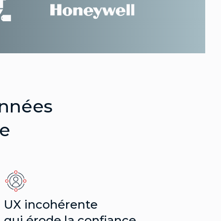
onnées
de
UX incohérente
qui érode la confiance