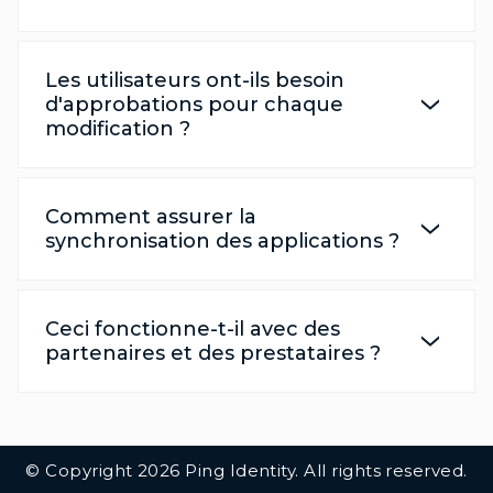
Les utilisateurs ont-ils besoin
d'approbations pour chaque
modification ?
Comment assurer la
synchronisation des applications ?
Ceci fonctionne-t-il avec des
partenaires et des prestataires ?
Additional Footer Links
© Copyright 2026 Ping Identity. All rights reserved.
Integrations