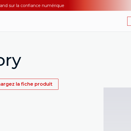
Durand sur la confiance numérique
ory
argez la fiche produit