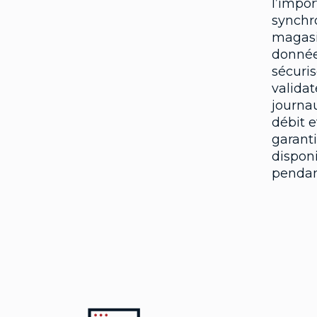
l’impor
synchro
magasi
données
sécuris
validat
journau
débit 
garant
disponi
pendant