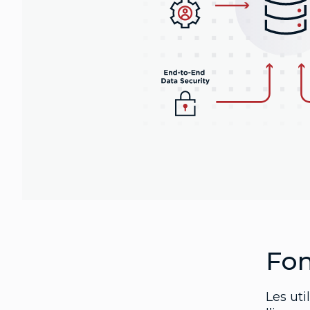
Fo
Les uti