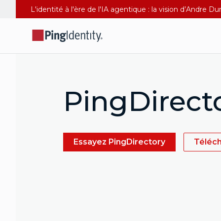
L'identité à l'ère de l'IA agentique : la vision d’Andre 
PingDirect
Essayez PingDirectory
Téléch