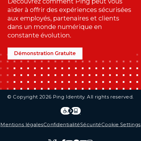
Découvrez comment Ping peut vous
aider à offrir des expériences sécurisées
aux employés, partenaires et clients
dans un monde numérique en
constante évolution.
Démonstration Gratuite
Additional Footer Links
© Copyright 2026 Ping Identity. All rights reserved.
Integrations
Legal
Mentions légales
Confidentialité
Sécurité
Cookie Settings
Follow Us