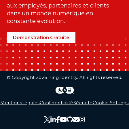
aux employés, partenaires et clients
dans un monde numérique en
constante évolution.
Démonstration Gratuite
Additional Footer Links
© Copyright 2026 Ping Identity. All rights reserved.
Integrations
Legal
Mentions légales
Confidentialité
Sécurité
Cookie Settings
Follow Us