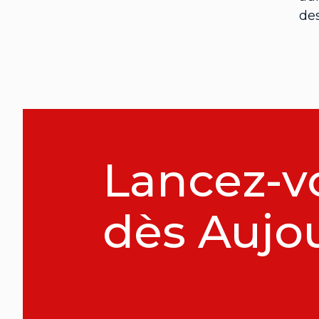
des
Lancez-v
dès Aujo