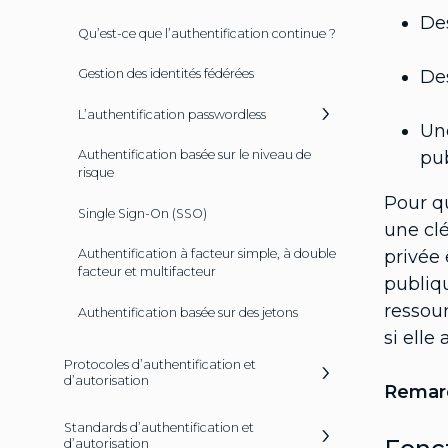
Des
Qu’est-ce que l’authentification continue ?
Des
Gestion des identités fédérées
L’authentification passwordless
Une
pu
Authentification basée sur le niveau de
risque
Pour qu
Single Sign-On (SSO)
une clé
privée 
Authentification à facteur simple, à double
facteur et multifacteur
publiqu
ressour
Authentification basée sur des jetons
si elle
Protocoles d’authentification et
d’autorisation
Remar
Standards d’authentification et
d’autorisation