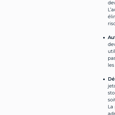
dev
L’a
éli
ris
Aut
dev
uti
pas
les
Dé
jet
sto
soi
La 
adm