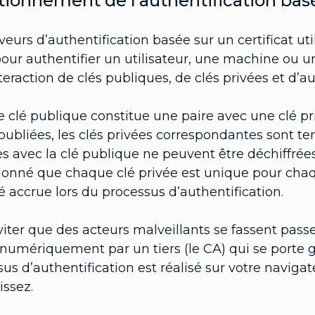
ionnement de l’authentification basé
veurs d’authentification basée sur un certificat util
our authentifier un utilisateur, une machine ou un 
nteraction de clés publiques, de clés privées et d’aut
 clé publique constitue une paire avec une clé pr
publiées, les clés privées correspondantes sont t
es avec la clé publique ne peuvent être déchiffrée
donné que chaque clé privée est unique pour chaqu
é accrue lors du processus d’authentification.
iter que des acteurs malveillants se fassent passer
numériquement par un tiers (le CA) qui se porte ga
us d’authentification est réalisé sur votre navigat
issez.