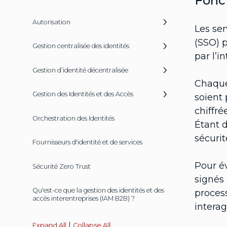
Fonct
Autorisation
Les ser
(SSO) p
Gestion centralisée des identités
par l’i
Gestion d’identité décentralisée
Chaque
Gestion des Identités et des Accès
soient 
chiffré
Orchestration des Identités
Étant 
sécurit
Fournisseurs d'identité et de services
Pour év
Sécurité Zero Trust
signés 
Qu'est-ce que la gestion des identités et des
process
accès interentreprises (IAM B2B) ?
interag
|
Expand All
Collapse All