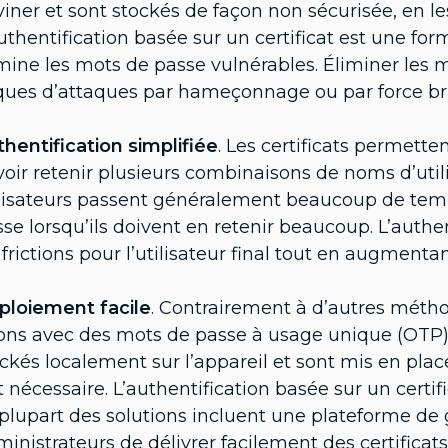
iner et sont stockés de façon non sécurisée, en le
uthentification basée sur un certificat est une for
mine les mots de passe vulnérables. Éliminer les 
ques d’attaques par hameçonnage ou par force bru
hentification simplifiée
. Les certificats permetten
oir retenir plusieurs combinaisons de noms d’util
lisateurs passent généralement beaucoup de temps 
se lorsqu’ils doivent en retenir beaucoup. L’authen
 frictions pour l’utilisateur final tout en augmenta
ploiement facile
. Contrairement à d’autres méthod
ons avec des mots de passe à usage unique (OTP) ou
ckés localement sur l’appareil et sont mis en pl
t nécessaire. L’authentification basée sur un certifi
plupart des solutions incluent une plateforme de
inistrateurs de délivrer facilement des certificat