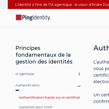
L'identité à l'ère de l'IA agentique : la vision d’Andre 
Auth
Principes
fondamentaux de la
gestion des identités
L’authe
vous p
IA agentique
certifi
électro
Authentification
Un cert
Authentification basée sur un certificat
confirm
Authentification CHAP