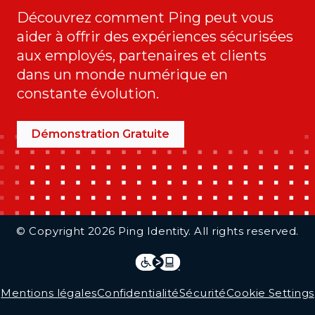
Découvrez comment Ping peut vous
aider à offrir des expériences sécurisées
aux employés, partenaires et clients
dans un monde numérique en
constante évolution.
Démonstration Gratuite
Additional Footer Links
© Copyright 2026 Ping Identity. All rights reserved.
Integrations
Legal
Mentions légales
Confidentialité
Sécurité
Cookie Settings
Follow Us