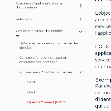
Standards d’authentification et
d’autorisation
L’objec
accéder
Autorisation
service
Gestion centralisée des identités
l'appli
Qu'est-ce que la gestion centralisée des
L'OIDC 
identités ?
applica
Comment fonctionne la gestion
service
centralisée des identités ?
informa
Normes liées à l'identité centralisées
Exemp
SAML
Par ex
inscrir
OAuth
d'ident
OpenID Connect (OIDC)
qui uti