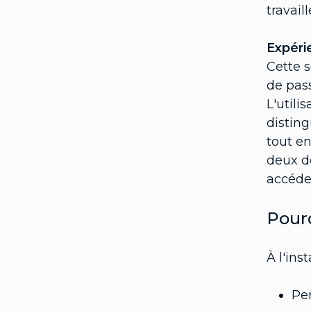
travail
Expéri
Cette 
de pass
L'utili
disting
tout en
deux do
accéder
Pourq
À l'ins
Per