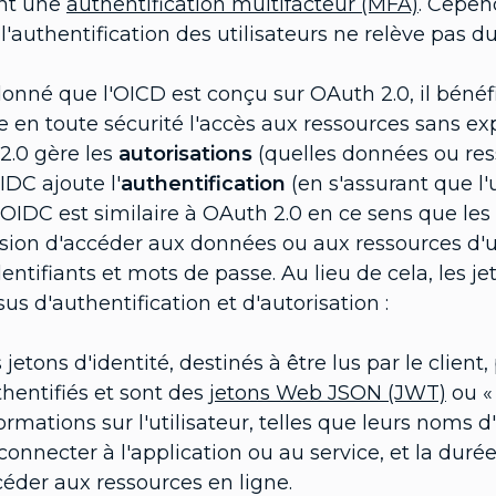
nt une
authentification multifacteur (MFA)
. Cepen
l'authentification des utilisateurs ne relève pas 
onné que l'OICD est conçu sur OAuth 2.0, il bénéfi
 en toute sécurité l'accès aux ressources sans expo
2.0 gère les
autorisations
(quelles données ou res
IDC ajoute l'
authentification
(en s'assurant que l'u
L'OIDC est similaire à OAuth 2.0 en ce sens que les
sion d'accéder aux données ou aux ressources d'un
dentifiants et mots de passe. Au lieu de cela, les j
us d'authentification et d'autorisation :
 jetons d'identité, destinés à être lus par le client
hentifiés et sont des
jetons Web JSON (JWT)
ou « 
ormations sur l'utilisateur, telles que leurs noms d
connecter à l'application ou au service, et la durée
éder aux ressources en ligne.