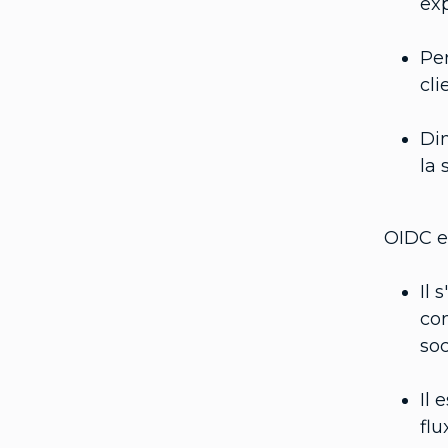
exp
Per
cli
Dim
la 
OIDC e
Il 
com
soc
Il 
flu