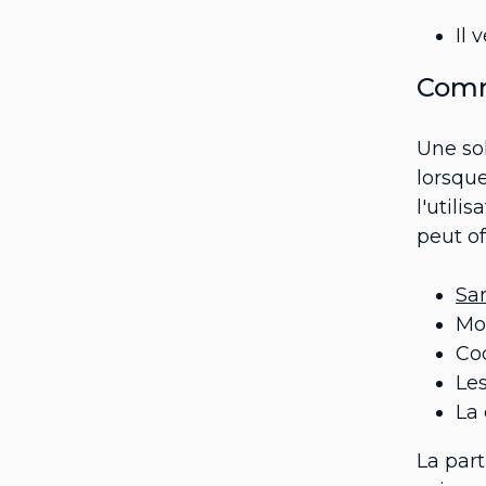
Il 
Comm
Une so
lorsqu
l'utili
peut o
Sa
Mo
Cod
Les
La 
La part