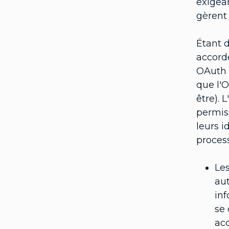
exigea
gèrent 
Étant d
accorde
OAuth 
que l'O
être). 
permis
leurs i
process
Les
aut
inf
se 
acc