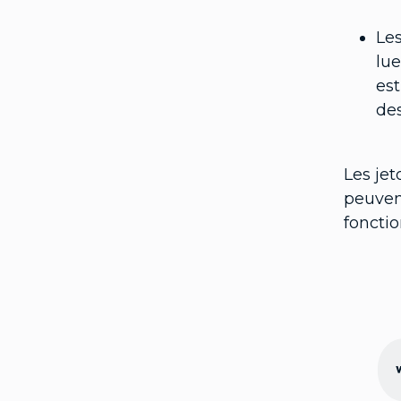
Les
lue
est
des
Les jet
peuven
foncti