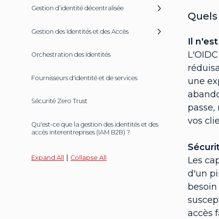
Gestion d’identité décentralisée
Quels 
Gestion des Identités et des Accès
Il n'e
L'OIDC
Orchestration des Identités
réduisa
Fournisseurs d'identité et de services
une exp
abandon
Sécurité Zero Trust
passe, 
vos cli
Qu'est-ce que la gestion des identités et des
accès interentreprises (IAM B2B) ?
Sécuri
|
Expand All
Collapse All
Les cap
d'un pi
besoin
suscept
accès f