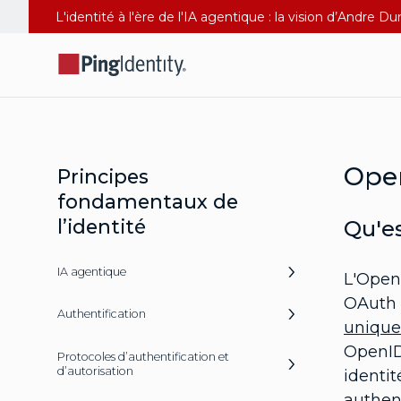
L'identité à l'ère de l'IA agentique : la vision d’Andre 
Ope
Principes
fondamentaux de
l’identité
Qu'es
IA agentique
L'OpenI
OAuth 2
Authentification
unique
OpenID 
Protocoles d’authentification et
d’autorisation
identit
authent