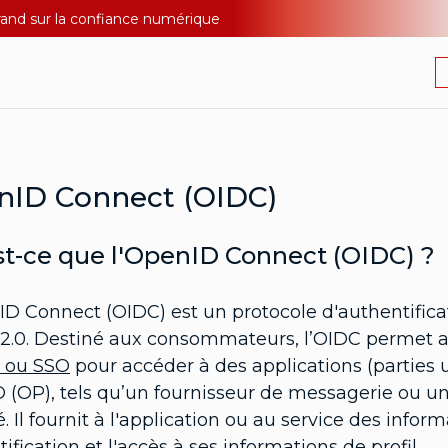
Durand sur la confiance numérique
nID Connect (OIDC)
t-ce que l'OpenID Connect (OIDC) ?
D Connect (OIDC) est un protocole d'authentificat
.0. Destiné aux consommateurs, l’OIDC permet aux 
 ou SSO
pour accéder à des applications (parties ut
(OP), tels qu’un fournisseur de messagerie ou un 
é. Il fournit à l'application ou au service des inform
ification et l'accès à ses informations de profil.