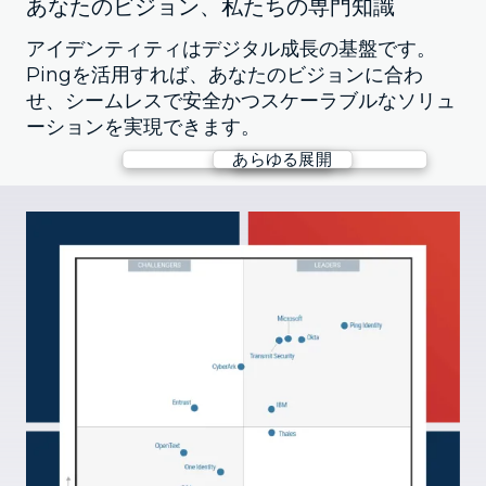
あなたのビジョン、私たちの専門知識
アイデンティティはデジタル成長の基盤です。
Pingを活用すれば、あなたのビジョンに合わ
せ、シームレスで安全かつスケーラブルなソリュ
ーションを実現できます。
あらゆる規模
あらゆる身分
あらゆる展開
1日あたり2億回のログイン
SAAS
顧客
1億人以上のユーザー
FedRAMP
従業員
1秒あたり1,000件以上のトランザクション処理
プライベートクラウド
第三者
1日あたり2億回のログイン
オンプレミス
顧客
SAAS
能力