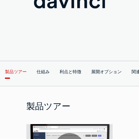
製品ツアー
仕組み
利点と特徴
展開オプション
関
製品ツアー