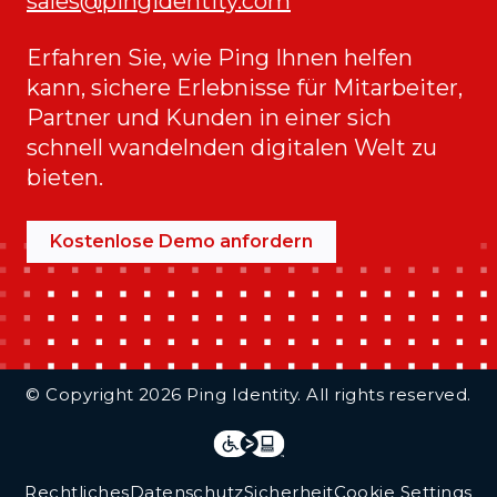
sales@pingidentity.com
Erfahren Sie, wie Ping Ihnen helfen
kann, sichere Erlebnisse für Mitarbeiter,
Partner und Kunden in einer sich
schnell wandelnden digitalen Welt zu
bieten.
Kostenlose Demo anfordern
Additional Footer Links
© Copyright 2026 Ping Identity. All rights reserved.
Integrations
Legal
Rechtliches
Datenschutz
Sicherheit
Cookie Settings