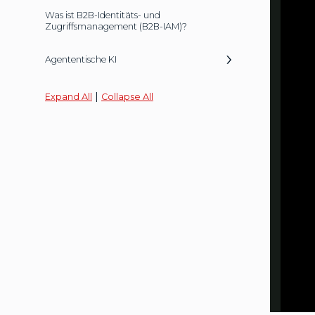
Was ist B2B-Identitäts- und
Zugriffsmanagement (B2B-IAM)?
Agententische KI
|
Expand All
Collapse All