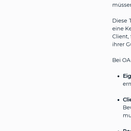
müssen
Diese 
eine K
Client
ihrer G
Bei OAu
Ei
er
Cli
Bev
mus