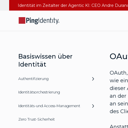
Identität im Zeitalter der Agentic KI: CEO Andre Dura
OAu
Basiswissen über
Identität
OAuth, 
Authentifizierung
wie ein
dieser
Identitätsorchestrierung
an der
an sei
Identitäts-und Access-Management
des Cli
Zero Trust-Sicherheit
Anstat