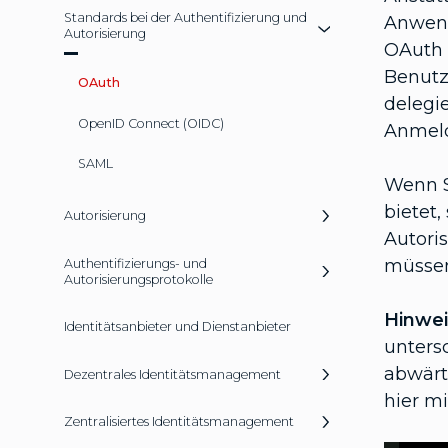
Standards bei der Authentifizierung und
Anwend
Autorisierung
OAuth 
Benutz
OAuth
delegi
OpenID Connect (OIDC)
Anmeld
SAML
Wenn S
bietet
Autorisierung
Autori
müsse
Authentifizierungs- und
Autorisierungsprotokolle
Hinwei
Identitätsanbieter und Dienstanbieter
unters
abwärt
Dezentrales Identitätsmanagement
hier mi
Zentralisiertes Identitätsmanagement