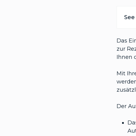
See 
Das Ein
zur Re
Ihnen 
Mit Ih
werden
zusätz
Der Au
Da
Aut