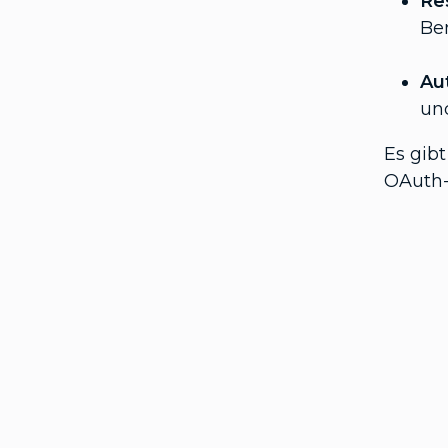
Re
Be
Au
un
Es gib
OAuth-