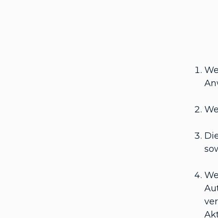
We
An
Wen
Di
sow
Wen
Au
ve
Ak