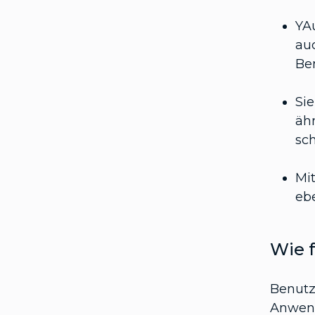
YAu
au
Be
Si
äh
sc
Mit
ebe
Wie 
Benutz
Anwend