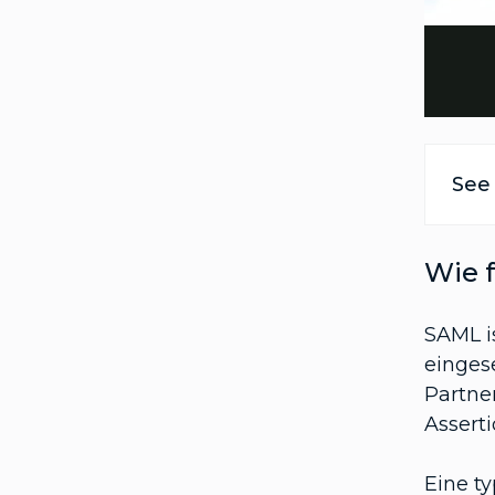
See 
Wie 
SAML is
einges
Partne
Assert
Eine t