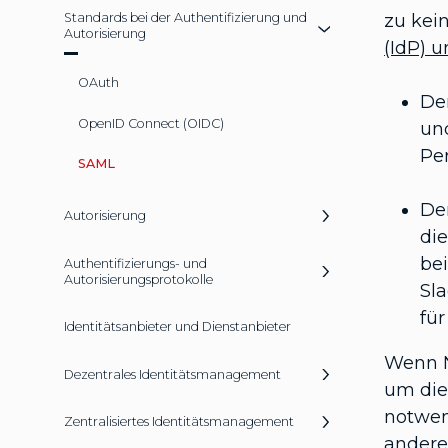
Standards bei der Authentifizierung und
zu kei
Autorisierung
(IdP) u
OAuth
Der
OpenID Connect (OIDC)
und
Per
SAML
De
Autorisierung
di
be
Authentifizierungs- und
Autorisierungsprotokolle
Sla
fü
Identitätsanbieter und Dienstanbieter
Wenn N
Dezentrales Identitätsmanagement
um die 
notwen
Zentralisiertes Identitätsmanagement
andere