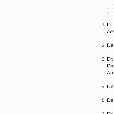
De
des
Der
Der
Di
An
Der
Der
Der