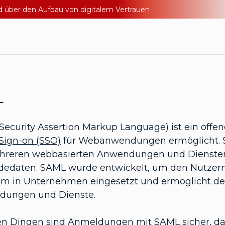
nd über den Aufbau von digitalem Vertrauen
L
Security Assertion Markup Language) ist ein offen
 Sign-on (SSO)
für Webanwendungen ermöglicht. 
hreren webbasierten Anwendungen und Diensten 
edaten. SAML wurde entwickelt, um den Nutzern 
lem in Unternehmen eingesetzt und ermöglicht den
ungen und Dienste.
len Dingen sind Anmeldungen mit SAML sicher, d