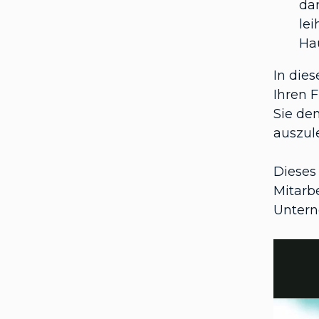
dan
le
Ha
In dies
Ihren 
Sie den
auszul
Dieses
Mitarb
Untern