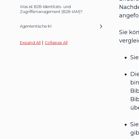
Nachde
Was ist B2B-Identitäts- und
Zugriffsmanagement (B2B-IAM)?
angefo
Agententische KI
Sie kö
verglei
|
Expand All
Collapse All
Sie
Die
bin
Bi
Bib
übe
Si
gib