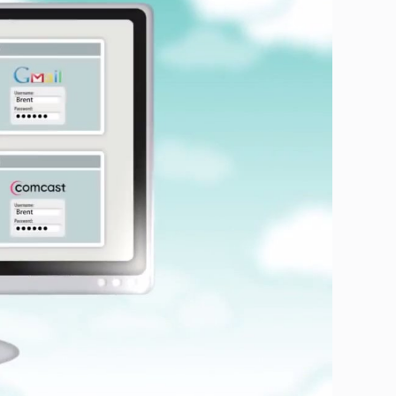
ay
deo