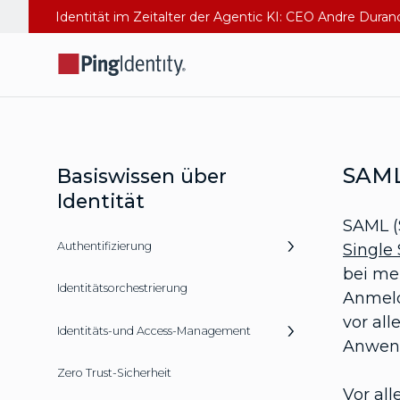
Identität im Zeitalter der Agentic KI: CEO Andre Dura
SAM
Basiswissen über
Identität
SAML (
Authentifizierung
Single
bei me
Identitätsorchestrierung
Anmeld
vor al
Identitäts-und Access-Management
Anwend
Zero Trust-Sicherheit
Vor al