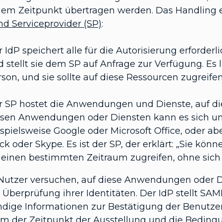
nem Zeitpunkt übertragen werden. Das Handling e
nd Serviceprovider (SP)
:
 IdP speichert alle für die Autorisierung erford
 stellt sie dem SP auf Anfrage zur Verfügung. Es l
son, und sie sollte auf diese Ressourcen zugreife
r SP hostet die Anwendungen und Dienste, auf die
esen Anwendungen oder Diensten kann es sich um
ispielsweise Google oder Microsoft Office, oder
ck oder Skype. Es ist der SP, der erklärt: „Sie k
r einen bestimmten Zeitraum zugreifen, ohne sic
utzer versuchen, auf diese Anwendungen oder Die
Überprüfung ihrer Identitäten. Der IdP stellt SAM
dige Informationen zur Bestätigung der Benutzer
m der Zeitpunkt der Ausstellung und die Bedingung