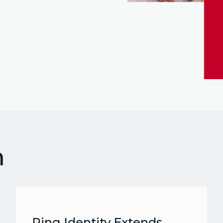
m
Ping Identity Extends