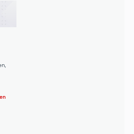
n,
gen