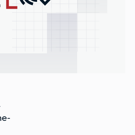
r
ne-