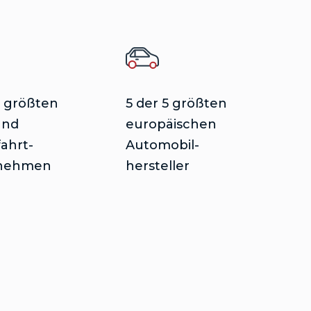
5 größten
5 der 5 größten
und
europäischen
ahrt-
Automobil-
nehmen
hersteller