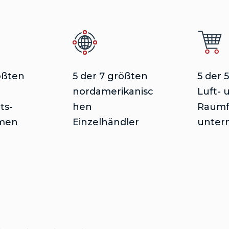
ößten
5 der 7 größten
5 der 
nordamerikanisc
Luft- 
ts-
hen
Raumf
men
Einzelhändler
unter