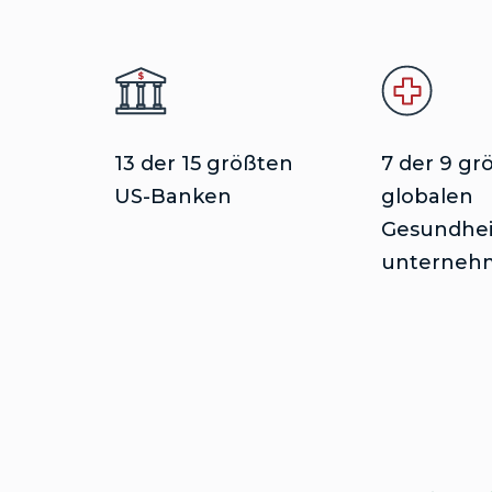
13 der 15 größten
7 der 9 gr
US-Banken
globalen
Gesundhei
unterneh