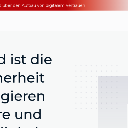
nd über den Aufbau von digitalem Vertrauen
d ist die
herheit
gieren
re und