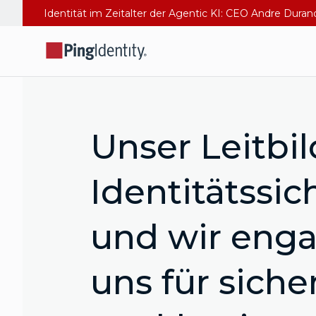
Identität im Zeitalter der Agentic KI: CEO Andre Dura
Unser Leitbil
Identitätssic
und wir enga
uns für siche