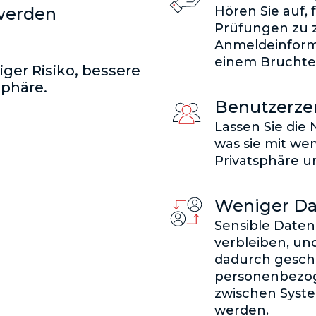
werden
Hören Sie auf, 
Prüfungen zu z
Anmeldeinforma
einem Bruchtei
ger Risiko, bessere
sphäre.
Benutzerzen
Lassen Sie die
was sie mit wem
Privatsphäre 
Weniger Da
Sensible Daten
verbleiben, und
dadurch gesch
personenbezog
zwischen Syst
werden.