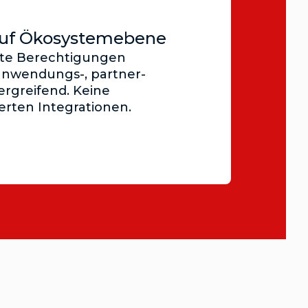
auf Ökosystemebene
rte Berechtigungen
anwendungs-, partner-
rgreifend. Keine
erten Integrationen.