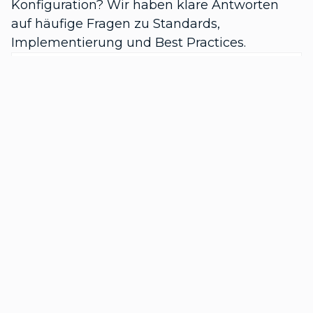
Konfiguration? Wir haben klare Antworten
auf häufige Fragen zu Standards,
Implementierung und Best Practices.
Was ist ein SSO-Token?
Ist SSO sicher?
Wie wird SSO implementiert?
Welche verschiedenen Arten von
SSO gibt es?