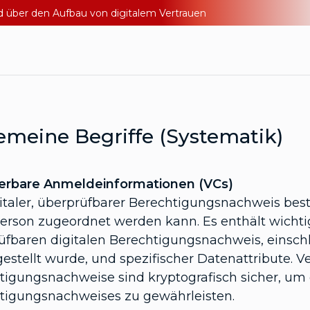
nd über den Aufbau von digitalem Vertrauen
emeine Begriffe (Systematik)
zierbare Anmeldeinformationen (VCs)
gitaler, überprüfbarer Berechtigungsnachweis best
Person zugeordnet werden kann. Es enthält wicht
fbaren digitalen Berechtigungsnachweis, einschlie
estellt wurde, und spezifischer Datenattribute. Ver
tigungsnachweise sind kryptografisch sicher, um 
tigungsnachweises zu gewährleisten.