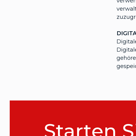
verwen
verwal
zuzugr
DIGIT
Digita
Digita
gehöre
gespei
Starten S