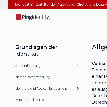
Identität im Zeitalter der Agentic KI: CEO Andre Dura
Allg
Grundlagen der
Identität
Verifi
Authentifizierung
Ein di
einer 
Identitätsorchestrierung
überprü
Identitäts-und Access-Management
es ausg
Berech
Zero Trust-Sicherheit
Berech