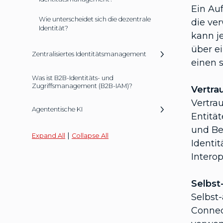
Ein Au
Wie unterscheidet sich die dezentrale
die ve
Identität?
kann j
über ei
Zentralisiertes Identitätsmanagement
einen s
Was ist B2B-Identitäts- und
Zugriffsmanagement (B2B-IAM)?
Vertr
Vertra
Agententische KI
Entität
und Be
|
Expand All
Collapse All
Identi
Interop
Selbst
Selbst
Connec