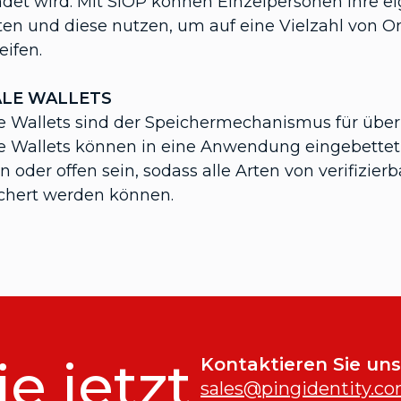
det wird. Mit SIOP können Einzelpersonen ihre eig
ten und diese nutzen, um auf eine Vielzahl von 
eifen.
ALE WALLETS
le Wallets sind der Speichermechanismus für übe
le Wallets können in eine Anwendung eingebette
n oder offen sein, sodass alle Arten von verifizi
chert werden können.
ie jetzt
Kontaktieren Sie uns
sales@pingidentity.c