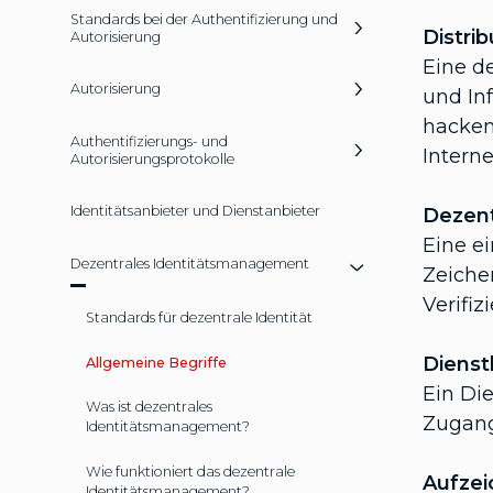
Standards bei der Authentifizierung und
Distri
Autorisierung
Eine d
Autorisierung
und In
hacken
Authentifizierungs- und
Interne
Autorisierungsprotokolle
Identitätsanbieter und Dienstanbieter
Dezent
Eine e
Dezentrales Identitätsmanagement
Zeiche
Verifi
Standards für dezentrale Identität
Dienst
Allgemeine Begriffe
Ein Die
Was ist dezentrales
Zugang
Identitätsmanagement?
Wie funktioniert das dezentrale
Aufze
Identitätsmanagement?