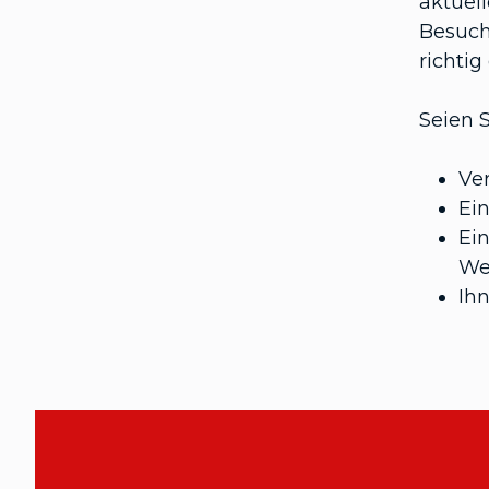
aktuell
Besuch
richtig
Seien 
Ver
Ei
Ein
We
Ih