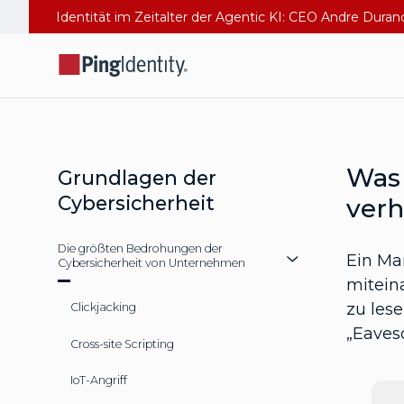
Identität im Zeitalter der Agentic KI: CEO Andre Dura
Was 
Grundlagen der
Cybersicherheit
verh
Die größten Bedrohungen der
Ein Man
Cybersicherheit von Unternehmen
mitein
zu lese
Clickjacking
„Eavesd
Cross-site Scripting
IoT-Angriff