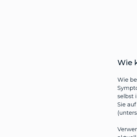
Wie 
Wie be
Sympto
selbst 
Sie au
(unters
Verwen