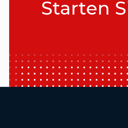
Starten S
Additional Footer Links