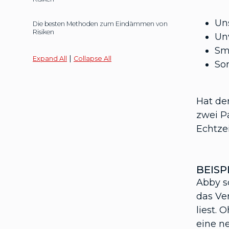
Un
Die besten Methoden zum Eindämmen von
Risiken
Un
Sm
|
Expand All
Collapse All
So
Hat de
zwei Pa
Echtze
BEISP
Abby s
das Ve
liest.
eine n