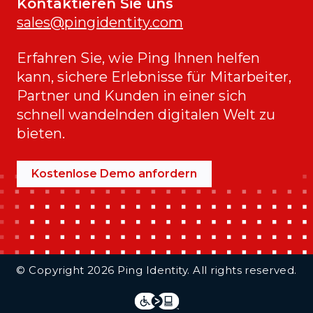
Kontaktieren Sie uns
sales@pingidentity.com
Erfahren Sie, wie Ping Ihnen helfen
kann, sichere Erlebnisse für Mitarbeiter,
Partner und Kunden in einer sich
schnell wandelnden digitalen Welt zu
bieten.
Kostenlose Demo anfordern
Additional Footer Links
© Copyright 2026 Ping Identity. All rights reserved.
Integrations