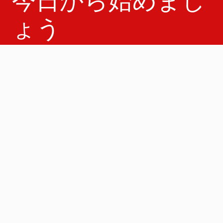
今日から始めまし
ょう
営業部へのお問い合わせ
sales@pingidentity.com
急速に進化するデジタル世界において、
Pingは従業員、パートナー、そして顧客に
安全な体験を提供するお手伝いをします。
無料デモのリクエスト