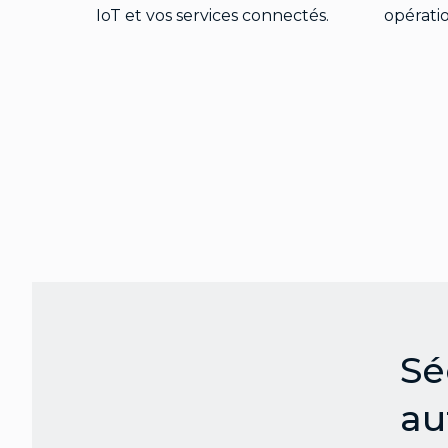
IoT et vos services connectés.
opérati
Sé
au