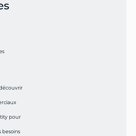
es
es
découvrir
erciaux
ntity pour
s besoins