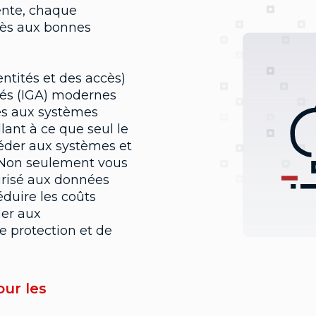
vente, chaque
cès aux bonnes
entités et des accès)
tés (IGA) modernes
ès aux systèmes
illant à ce que seul le
éder aux systèmes et
. Non seulement vous
urisé aux données
duire les coûts
mer aux
 protection et de
our les