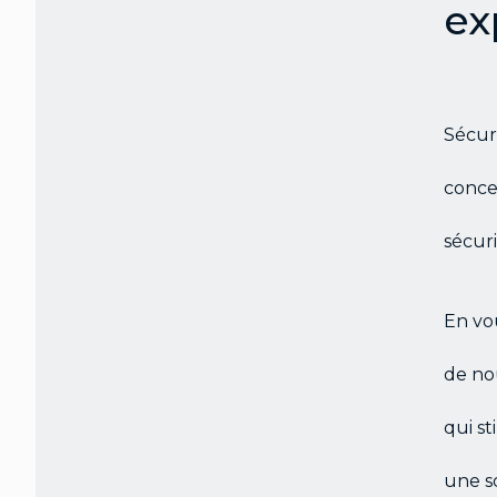
ex
Sécuri
conce
sécuri
En vo
de no
qui st
une so