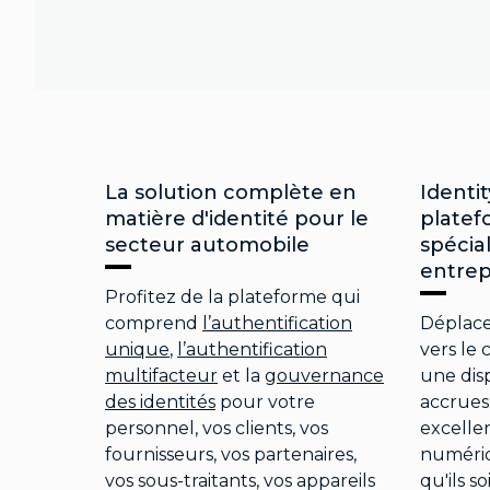
La solution complète en
Identit
matière d'identité pour le
plate
secteur automobile
spécia
entrep
Profitez de la plateforme qui
comprend
l’authentification
Déplacez
unique
,
l’authentification
vers le 
multifacteur
et la
gouvernance
une disp
des identités
pour votre
accrues
personnel, vos clients, vos
excelle
fournisseurs, vos partenaires,
numériq
vos sous-traitants, vos appareils
qu'ils s