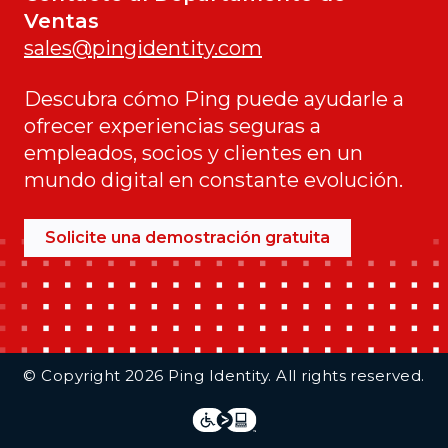
Ventas
sales@pingidentity.com
Descubra cómo Ping puede ayudarle a
ofrecer experiencias seguras a
empleados, socios y clientes en un
mundo digital en constante evolución.
Solicite una demostración gratuita
Additional Footer Links
© Copyright 2026 Ping Identity. All rights reserved.
Integrations
Legal