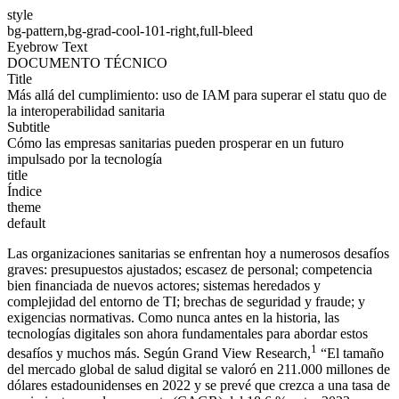
style
bg-pattern,bg-grad-cool-101-right,full-bleed
Eyebrow Text
DOCUMENTO TÉCNICO
Title
Más allá del cumplimiento: uso de IAM para superar el statu quo de
la interoperabilidad sanitaria
Subtitle
Cómo las empresas sanitarias pueden prosperar en un futuro
impulsado por la tecnología
title
Índice
theme
default
Las organizaciones sanitarias se enfrentan hoy a numerosos desafíos
graves: presupuestos ajustados; escasez de personal; competencia
bien financiada de nuevos actores; sistemas heredados y
complejidad del entorno de TI; brechas de seguridad y fraude; y
exigencias normativas. Como nunca antes en la historia, las
tecnologías digitales son ahora fundamentales para abordar estos
1
desafíos y muchos más. Según Grand View Research,
“El tamaño
del mercado global de salud digital se valoró en 211.000 millones de
dólares estadounidenses en 2022 y se prevé que crezca a una tasa de