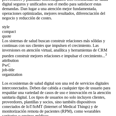
digital seguros y unificados son el medio para satisfacer estas
demandas. Dan lugar a una atención mejor fundamentada,
operaciones optimizadas, mejores resultados, diferenciación del
negocio y reducción de costes.
style
compact
quote
Los sistemas de salud buscan construir relaciones más sólidas y
continuas con sus clientes que impulsen el crecimiento. Las
inversiones en atención virtual, analítica y herramientas de CRM
3
pueden construir mejores relaciones e impulsar el crecimiento...
attribution
PwC
job-title
organization
Los ecosistemas de salud digital son una red de servicios digitales
interconectados. Deben dar cabida a cualquier tipo de usuario para
respaldar una variedad de casos de uso e innovación en la atención
sanitaria digital. Los tipos de usuarios no solo incluyen clientes,
proveedores, plantillas y socios, sino también dispositivos
conectados de IoT/IoMT (Internet of Medical Things) y de
monitorización remota de pacientes (RPM), como wearables
sanitarios y equipos médicos.