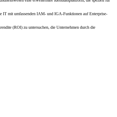
ndheitswesen eine erweiterbare Identitätsplattform, die speziell für
ybride IT mit umfassenden IAM- und IGA-Funktionen auf Enterprise-
lrendite (ROI) zu untersuchen, die Unternehmen durch die