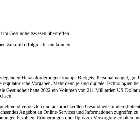
ät im Gesundheitswesen übertreffen
en Zukunft erfolgreich sein können
wiegenden Herausforderungen: knappe Budgets, Personalmangel, gut fi
regulatorische Vorgaben. Mehr denn je sind digitale Technologien heu
tale Gesundheit hatte 2022 ein Volumen von 211 Milliarden US-Dollar u
chsen.“
unehmend vernetzten und anspruchsvollen Gesundheitskunden (Patienten
achsendes Angebot an Online-Services und Informationen zugreifen zu
ungen bezahlen, Erinnerungen und Tipps zur Versorgung erhalten und s