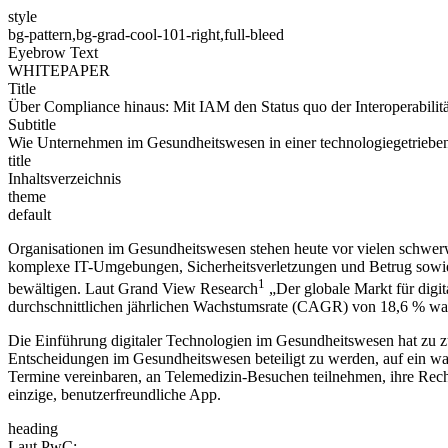
style
bg-pattern,bg-grad-cool-101-right,full-bleed
Eyebrow Text
WHITEPAPER
Title
Über Compliance hinaus: Mit IAM den Status quo der Interoperabilit
Subtitle
Wie Unternehmen im Gesundheitswesen in einer technologiegetrieben
title
Inhaltsverzeichnis
theme
default
Organisationen im Gesundheitswesen stehen heute vor vielen schwer
komplexe IT-Umgebungen, Sicherheitsverletzungen und Betrug sowie 
1
bewältigen. Laut Grand View Research
„Der globale Markt für digi
durchschnittlichen jährlichen Wachstumsrate (CAGR) von 18,6 % wa
Die Einführung digitaler Technologien im Gesundheitswesen hat zu z
Entscheidungen im Gesundheitswesen beteiligt zu werden, auf ein w
Termine vereinbaren, an Telemedizin-Besuchen teilnehmen, ihre Rechn
einzige, benutzerfreundliche App.
heading
Laut PwC: