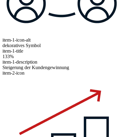
item-1-icon-alt
dekoratives Symbol
item-1-title
133%
item-1-description
Steigerung der Kundengewinnung
item-2-icon