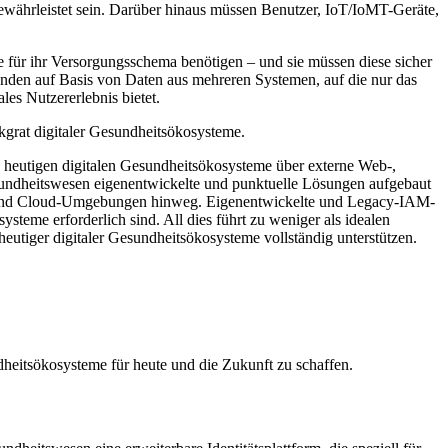
gewährleistet sein. Darüber hinaus müssen Benutzer, IoT/IoMT-Geräte,
ie für ihr Versorgungsschema benötigen – und sie müssen diese sicher
Kunden auf Basis von Daten aus mehreren Systemen, auf die nur das
les Nutzererlebnis bietet.
kgrat digitaler Gesundheitsökosysteme.
 heutigen digitalen Gesundheitsökosysteme über externe Web-,
undheitswesen eigenentwickelte und punktuelle Lösungen aufgebaut
es- und Cloud-Umgebungen hinweg. Eigenentwickelte und Legacy-IAM-
eme erforderlich sind. All dies führt zu weniger als idealen
tiger digitaler Gesundheitsökosysteme vollständig unterstützen.
dheitsökosysteme für heute und die Zukunft zu schaffen.