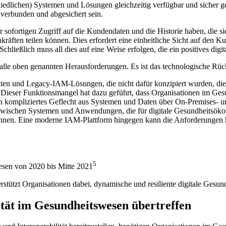
hiedlichen) Systemen und Lösungen gleichzeitig verfügbar und sicher 
verbunden und abgesichert sein.
 sofortigen Zugriff auf die Kundendaten und die Historie haben, die s
räften teilen können. Dies erfordert eine einheitliche Sicht auf den 
ließlich muss all dies auf eine Weise erfolgen, die ein positives digita
alle oben genannten Herausforderungen. Es ist das technologische Rüc
lten und Legacy-IAM-Lösungen, die nicht dafür konzipiert wurden, die
eser Funktionsmangel hat dazu geführt, dass Organisationen im Ges
t ein kompliziertes Geflecht aus Systemen und Daten über On-Premis
wischen Systemen und Anwendungen, die für digitale Gesundheitsökosyst
nen. Eine moderne IAM-Plattform hingegen kann die Anforderungen heu
5
sen von 2020 bis Mitte 2021
stützt Organisationen dabei, dynamische und resiliente digitale Gesun
ität im Gesundheitswesen übertreffen