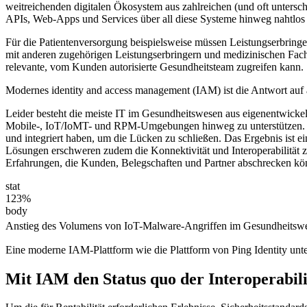
weitreichenden digitalen Ökosystem aus zahlreichen (und oft untersc
APIs, Web-Apps und Services über all diese Systeme hinweg nahtlos 
Für die Patientenversorgung beispielsweise müssen Leistungserbringer
mit anderen zugehörigen Leistungserbringern und medizinischen Fachk
relevante, vom Kunden autorisierte Gesundheitsteam zugreifen kann. Sch
Modernes identity and access management (IAM) ist die Antwort auf 
Leider besteht die meiste IT im Gesundheitswesen aus eigenentwicke
Mobile-, IoT/IoMT- und RPM-Umgebungen hinweg zu unterstützen. Di
und integriert haben, um die Lücken zu schließen. Das Ergebnis is
Lösungen erschweren zudem die Konnektivität und Interoperabilität z
Erfahrungen, die Kunden, Belegschaften und Partner abschrecken kön
stat
123%
body
Anstieg des Volumens von IoT-Malware-Angriffen im Gesundheitswe
Eine moderne IAM-Plattform wie die Plattform von Ping Identity unter
Mit IAM den Status quo der Interoperabil