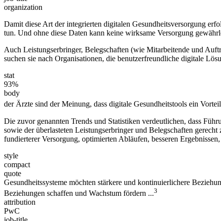
organization
Damit diese Art der integrierten digitalen Gesundheitsversorgung erfo
tun. Und ohne diese Daten kann keine wirksame Versorgung gewährlei
Auch Leistungserbringer, Belegschaften (wie Mitarbeitende und Auftr
suchen sie nach Organisationen, die benutzerfreundliche digitale Lös
stat
93%
body
der Ärzte sind der Meinung, dass digitale Gesundheitstools ein Vorteil
Die zuvor genannten Trends und Statistiken verdeutlichen, dass Führ
sowie der überlasteten Leistungserbringer und Belegschaften gerecht 
fundierterer Versorgung, optimierten Abläufen, besseren Ergebnissen
style
compact
quote
Gesundheitssysteme möchten stärkere und kontinuierlichere Beziehu
3
Beziehungen schaffen und Wachstum fördern ...
attribution
PwC
job-title