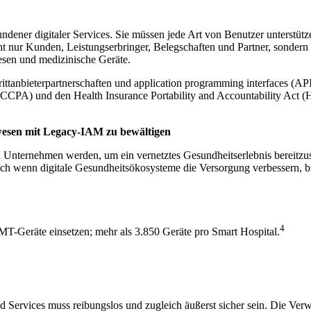
dener digitaler Services. Sie müssen jede Art von Benutzer unterstüt
 nur Kunden, Leistungserbringer, Belegschaften und Partner, sondern
sen und medizinische Geräte.
ttanbieterpartnerschaften und application programming interfaces (AP
(CCPA) und den Health Insurance Portability and Accountability Act (
swesen mit Legacy-IAM zu bewältigen
 Unternehmen werden, um ein vernetztes Gesundheitserlebnis bereitzus
uch wenn digitale Gesundheitsökosysteme die Versorgung verbessern, br
4
MT-Geräte einsetzen; mehr als 3.850 Geräte pro Smart Hospital.
d Services muss reibungslos und zugleich äußerst sicher sein. Die Ve