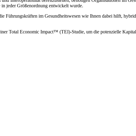
s und Interoperabilität bereitzustellen, benötigen Organisationen im Gesu
n jeder Größenordnung entwickelt wurde.
form, die Führungskräften im Gesundheitswesen wie Ihnen dabei hilft, h
 einer Total Economic Impact™ (TEI)-Studie, um die potenzielle Kapita