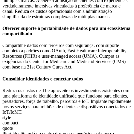
múltiplas marcas. Acelere a aquisição de clientes com experiências
verdadeiramente imersivas vinculadas à preferência de marca e
canal. Reduza os custos operacionais com a administração
simplificada de estruturas complexas de múltiplas marcas
Oferecer suporte à portabilidade de dados para um ecossistema
compartilhado
Compartilhe dados com terceiros com segurança, com suporte
completo a padrões como OAuth, Fast Healthcare Interoperability
Resources (FHIR) e user-managed access (UMA). Cumpra as
exigências do Center for Medicare and Medicaid Services (CMS)
com base na 21st Century Cures Act.
Consolidar identidades e conectar todos
Reduza os custos de TI e aproveite os investimentos existentes com
uma plataforma de identidade unificada que funciona para clientes,
prestadores, força de trabalho, parceiros e IoT. Implante rapidamente
novos serviços para milhões de clientes e dispositivos conectados de
IoT/IoMT.
style
compact
quote
Ping Identity está no centro dos nossos negócios e da nossa