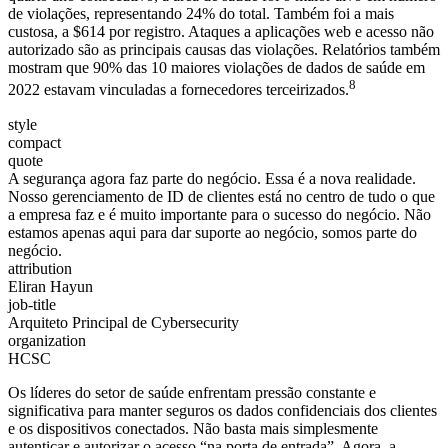
de violações, representando 24% do total. Também foi a mais
custosa, a $614 por registro. Ataques a aplicações web e acesso não
autorizado são as principais causas das violações. Relatórios também
mostram que 90% das 10 maiores violações de dados de saúde em
8
2022 estavam vinculadas a fornecedores terceirizados.
style
compact
quote
A segurança agora faz parte do negócio. Essa é a nova realidade.
Nosso gerenciamento de ID de clientes está no centro de tudo o que
a empresa faz e é muito importante para o sucesso do negócio. Não
estamos apenas aqui para dar suporte ao negócio, somos parte do
negócio.
attribution
Eliran Hayun
job-title
Arquiteto Principal de Cybersecurity
organization
HCSC
Os líderes do setor de saúde enfrentam pressão constante e
significativa para manter seguros os dados confidenciais dos clientes
e os dispositivos conectados. Não basta mais simplesmente
autenticar e autorizar o acesso “na porta de entrada”. Agora, a