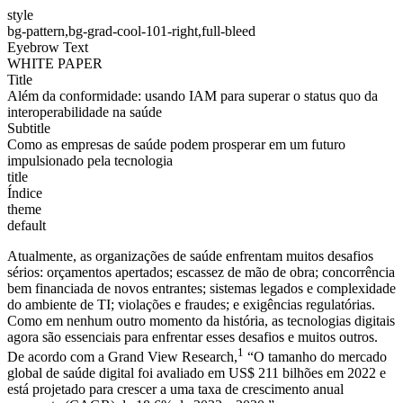
style
bg-pattern,bg-grad-cool-101-right,full-bleed
Eyebrow Text
WHITE PAPER
Title
Além da conformidade: usando IAM para superar o status quo da
interoperabilidade na saúde
Subtitle
Como as empresas de saúde podem prosperar em um futuro
impulsionado pela tecnologia
title
Índice
theme
default
Atualmente, as organizações de saúde enfrentam muitos desafios
sérios: orçamentos apertados; escassez de mão de obra; concorrência
bem financiada de novos entrantes; sistemas legados e complexidade
do ambiente de TI; violações e fraudes; e exigências regulatórias.
Como em nenhum outro momento da história, as tecnologias digitais
agora são essenciais para enfrentar esses desafios e muitos outros.
1
De acordo com a Grand View Research,
“O tamanho do mercado
global de saúde digital foi avaliado em US$ 211 bilhões em 2022 e
está projetado para crescer a uma taxa de crescimento anual