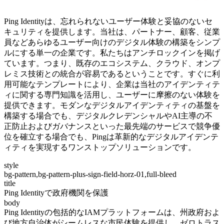
Ping Identityは、忘れられないユーザー体験と妥協のないセ
キュリティを提供します。当社は、パートナー、顧客、従業
員などあらゆるユーザー向けのデジタル体験の構築をシンプ
ルにする単一の企業です。私たちはアンチロックインを掲げ
ています。つまり、既存のエコシステム、クラウド、オンプ
レミス技術との統合が容易であるということです。すぐに利
用可能なテンプレートにより、企業は当社のアイデンティテ
ィに関する専門知識を活用し、ユーザーに摩擦のない体験を
提供できます。モダンなデジタルアイデンティティの基盤を
構築する場合でも、デジタルクレデンシャルやAI主導の不
正防止およびガバナンスといった最先端のサービスで競争優
位を確立する場合でも、Pingは革新的なデジタルアイデンテ
ィティを実現するワンストップソリューションです。
style
bg-pattern,bg-pattern-plus-sign-field-horz-01,full-bleed
title
Ping Identityで政府機関を保護
body
Ping Identityの包括的なIAMプラットフォームは、州政府およ
び地方自治体がシームレスな市民体験を提供し、ゼロトラス