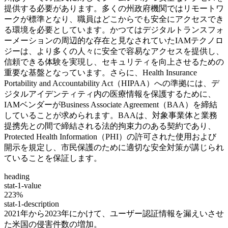
提供する必要があります。多くの州政府機関ではリモートワ
ークが標準となり、職員はどこからでも安全にアクセスでき
る環境を必要としています。かつてはデジタルトランスフォ
ーメーションの周辺的な存在と見なされていたIAMテクノロ
ジーは、より多くの人々に安全で容易なアクセスを提供し、
信頼できる体験を実現し、セキュリティを向上させるための
重要な基盤となっています。さらに、Health Insurance
Portability and Accountability Act（HIPAA）への準拠には、デ
ジタルアイデンティティ内の医療情報を保護するために、
IAMベンダーがBusiness Associate Agreement（BAA）を締結
していることが求められます。BAAは、対象事業体と業務
提携先との間で締結される法的拘束力のある契約であり、
Protected Health Information（PHI）の許可された使用および
開示を規定し、市民保護のために適切な安全対策が講じられ
ていることを保証します。
heading
stat-1-value
223%
stat-1-description
2021年から2023年にかけて、ユーザー認証情報を漏えいさせ
た米国の侵害件数の増加。