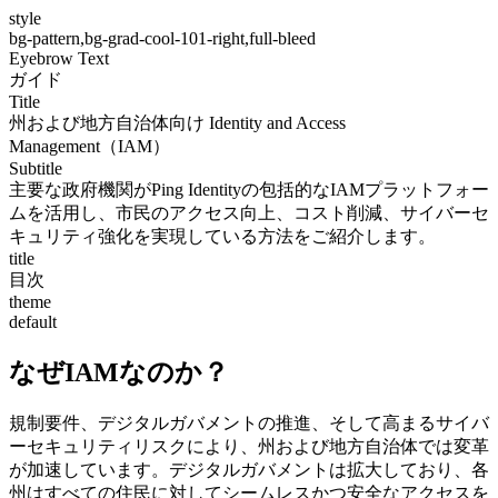
style
bg-pattern,bg-grad-cool-101-right,full-bleed
Eyebrow Text
ガイド
Title
州および地方自治体向け Identity and Access
Management（IAM）
Subtitle
主要な政府機関がPing Identityの包括的なIAMプラットフォー
ムを活用し、市民のアクセス向上、コスト削減、サイバーセ
キュリティ強化を実現している方法をご紹介します。
title
目次
theme
default
なぜIAMなのか？
規制要件、デジタルガバメントの推進、そして高まるサイバ
ーセキュリティリスクにより、州および地方自治体では変革
が加速しています。デジタルガバメントは拡大しており、各
州はすべての住民に対してシームレスかつ安全なアクセスを