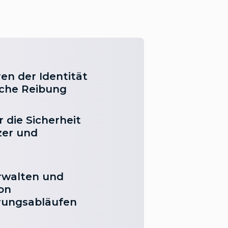
ren der Identität
iche Reibung
r die Sicherheit
zer und
rwalten und
on
erungsabläufen