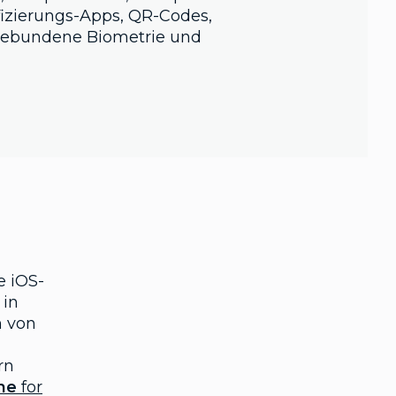
izierungs-Apps, QR-Codes,
gebundene Biometrie und
e iOS-
 in
n von
rn
ne
for