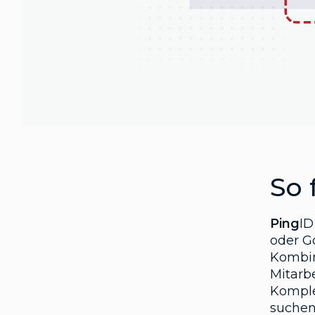
So 
Ping
ID
oder G
Kombin
Mitarb
Komple
suchen