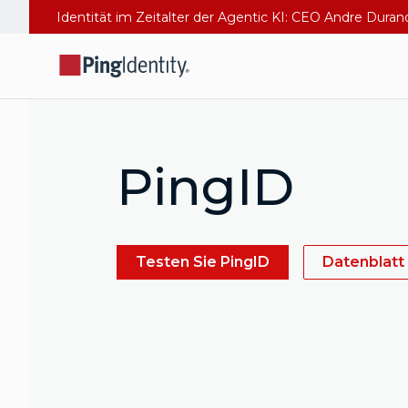
Identität im Zeitalter der Agentic KI: CEO Andre Dura
PingID
Testen Sie PingID
Datenblatt