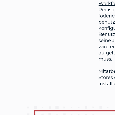
Workfo
Regist
föderi
benutze
konfigu
Benutz
seine 
wird er
aufgef
muss.
Mitarb
Stores
installi