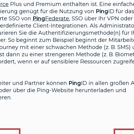
rce
Plus und Premium enthalten ist. Eine einfach
rierung genügt für die Nutzung von
Ping
ID für da
erte SSO von
Ping
Federate
, SSO über Ihr VPN oder
rdefinierte Client-Integrationen. Als Administrato
rieren Sie die Authentifizierungsmethode(n) für I
er. So beginnt zum Beispiel beginnt der Mitarbeit
Journey mit einer schwachen Methode (z. B. SMS)
st dann zu einer strengeren Methode (z. B. Biomet
ordert, wenn er auf sensiblere Ressourcen zugreif
eiter und Partner können
Ping
ID in allen großen 
 oder über die Ping-Website herunterladen und
eren.