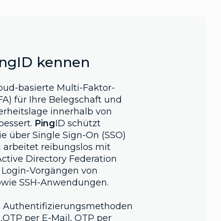
ingID kennen
loud-basierte Multi-Faktor-
FA) für Ihre Belegschaft und
herheitslage innerhalb von
bessert.
Ping
ID schützt
e über Single Sign-On (SSO)
 arbeitet reibungslos mit
ctive Directory Federation
n Login-Vorgängen von
owie SSH-Anwendungen.
n Authentifizierungsmethoden
,OTP per E-Mail, OTP per