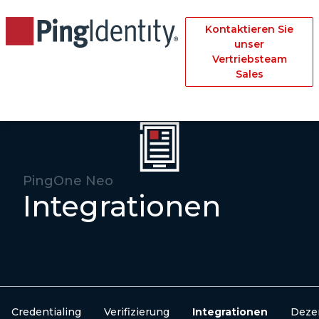
Kontaktieren Sie
unser
Vertriebsteam
Sales
PingOne Neo
Integrationen
Credentialing
Verifizierung
Integrationen
Dezen