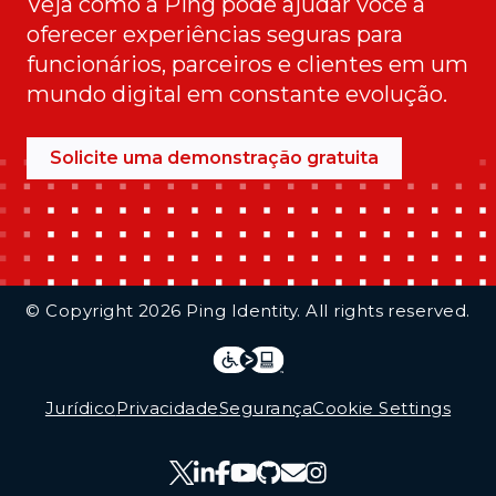
Veja como a Ping pode ajudar você a
oferecer experiências seguras para
funcionários, parceiros e clientes em um
mundo digital em constante evolução.
Solicite uma demonstração gratuita
Additional Footer Links
© Copyright 2026 Ping Identity. All rights reserved.
Integrations
Legal
Jurídico
Privacidade
Segurança
Cookie Settings
Follow Us