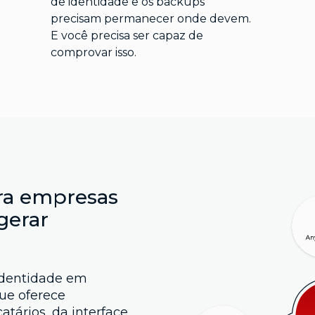
de identidade e os backups
precisam permanecer onde devem.
E você precisa ser capaz de
comprovar isso.
a empresas
gerar
identidade em
ue oferece
atários, da interface