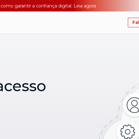
como garantir a confiança digital. Leia agora
Fa
acesso