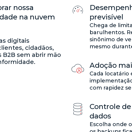
orar nossa
Desempenho
idade na nuvem
previsível
Chega de limit
barulhentos. R
sinônimo de ve
s digitais
mesmo durante 
lientes, cidadãos,
os B2B sem abrir mão
nformidade.
Adoção mai
Cada locatário 
implementação 
com rapidez sem
Controle de
dados
Escolha onde o
os backups fi