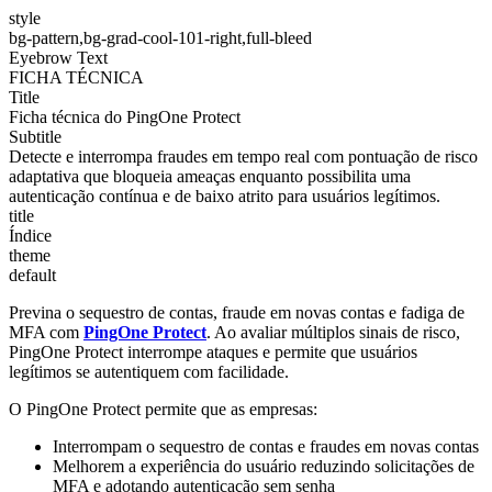
style
bg-pattern,bg-grad-cool-101-right,full-bleed
Eyebrow Text
FICHA TÉCNICA
Title
Ficha técnica do PingOne Protect
Subtitle
Detecte e interrompa fraudes em tempo real com pontuação de risco
adaptativa que bloqueia ameaças enquanto possibilita uma
autenticação contínua e de baixo atrito para usuários legítimos.
title
Índice
theme
default
Previna o sequestro de contas, fraude em novas contas e fadiga de
MFA com
PingOne Protect
. Ao avaliar múltiplos sinais de risco,
PingOne Protect interrompe ataques e permite que usuários
legítimos se autentiquem com facilidade.
O PingOne Protect permite que as empresas:
Interrompam o sequestro de contas e fraudes em novas contas
Melhorem a experiência do usuário reduzindo solicitações de
MFA e adotando autenticação sem senha