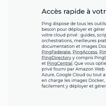
Accès rapide à vot
Ping dispose de tous les outil
besoin pour déployer et gérer 
votre cloud privé : guides, scri
orchestrations, meilleures pra
documentation et images Doc
PingFederate
,
PingAccess
,
Pi
PingDirectory
y compris Ping
et
PingCentral
. Que vous opti
privé fourni par Amazon Web S
Azure, Google Cloud ou tout a
en charge les images Docker,
facilement y déployer et gérer 