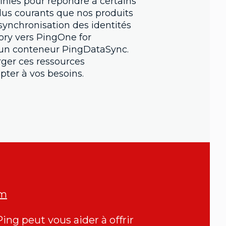
inies pour répondre à certains
lus courants que nos produits
synchronisation des identités
ory vers PingOne for
'un conteneur PingDataSync.
ger ces ressources
apter à vos besoins.
om
g peut vous aider à offrir