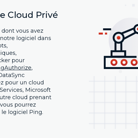
re Cloud Privé
s dont vous avez
notre logiciel dans
pts,
tiques,
ker pour
ngAuthorize
,
DataSync
ez pour un cloud
ervices, Microsoft
utre cloud prenant
 vous pourrez
le logiciel Ping.