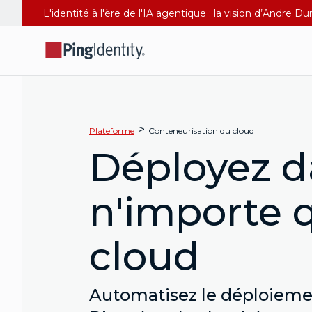
L'identité à l'ère de l'IA agentique : la vision d’Andre 
>
Plateforme
Conteneurisation du cloud
Déployez d
n'importe 
cloud
Automatisez le déploiemen