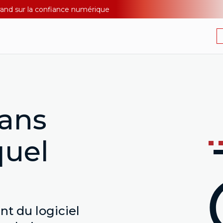
Durand sur la confiance numérique
ans
quel
t du logiciel