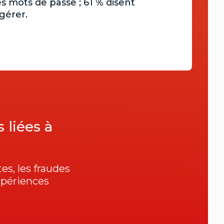
s mots de passe ; 61 % disent
 gérer.
 liées à
es, les fraudes
xpériences