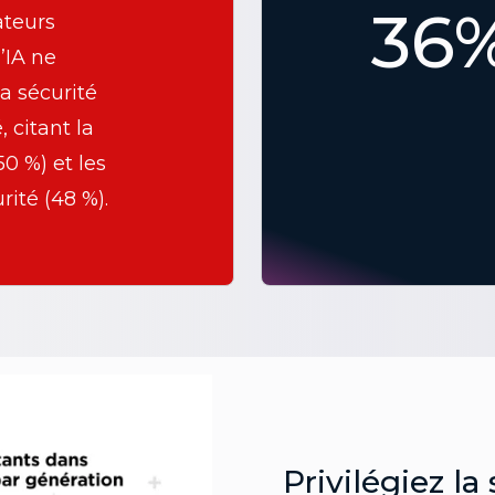
36
teurs
’IA ne
a sécurité
, citant la
0 %) et les
rité (48 %).
Privilégiez la