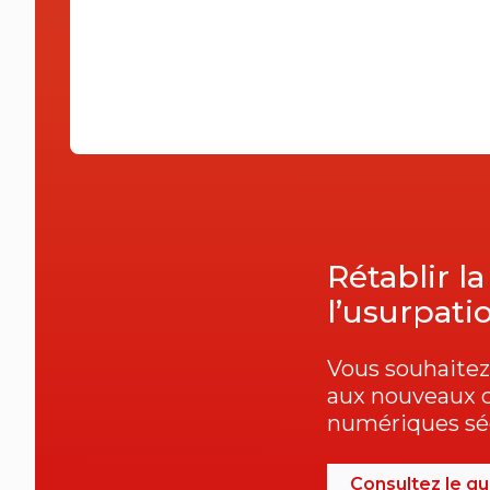
Rétablir la
l’usurpati
Vous souhaitez 
aux nouveaux c
numériques séc
Consultez le gu