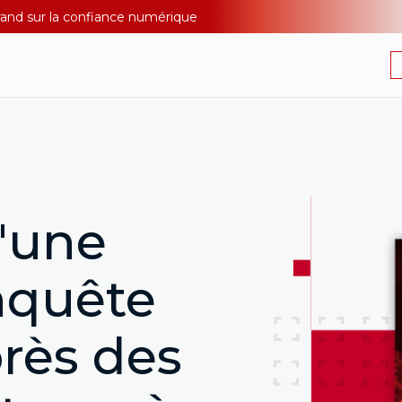
Durand sur la confiance numérique
d'une
nquête
rès des