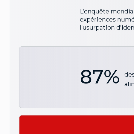
L’enquête mondial
expériences numér
l’usurpation d’ident
87%
des
ali