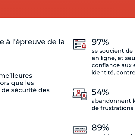
97%
 à l’épreuve de la
se soucient de 
en ligne, et s
confiance aux 
identité, contr
 meilleures
ors que les
 de sécurité des
54%
abandonnent le
de frustrations 
89%