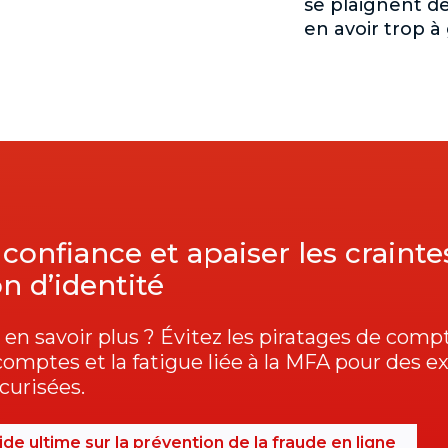
se plaignent de
en avoir trop à
 confiance et apaiser les craintes
on d’identité
en savoir plus ? Évitez les piratages de compt
omptes et la fatigue liée à la MFA pour des e
urisées.
ide ultime sur la prévention de la fraude en ligne