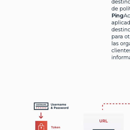
destin
de polí
Ping
Ac
aplicad
destin
para o
las org
cliente
informa