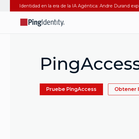
Identidad en la era de la IA Agéntica: Andre Durand exp
PingAcces
Pruebe PingAccess
Obtener l