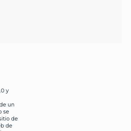
.0 y
 de un
o se
sitio de
eb de