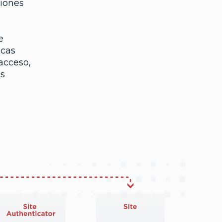
siones
e
icas
acceso,
os