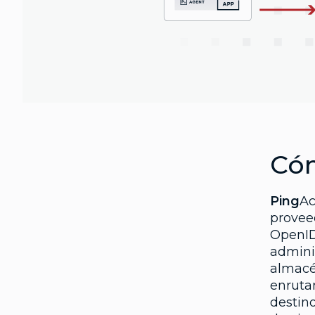
Có
Ping
Ac
provee
OpenID
admini
almacé
enruta
destino