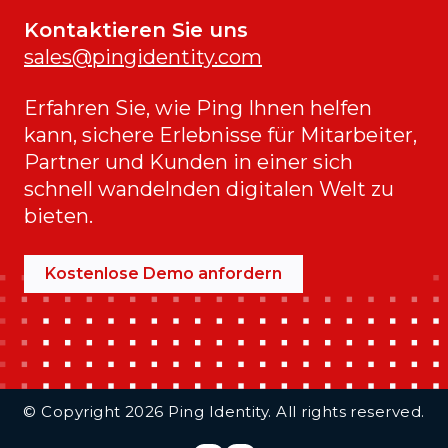
Kontaktieren Sie uns
sales@pingidentity.com
Erfahren Sie, wie Ping Ihnen helfen
kann, sichere Erlebnisse für Mitarbeiter,
Partner und Kunden in einer sich
schnell wandelnden digitalen Welt zu
bieten.
Kostenlose Demo anfordern
Additional Footer Links
© Copyright 2026 Ping Identity. All rights reserved.
Integrations