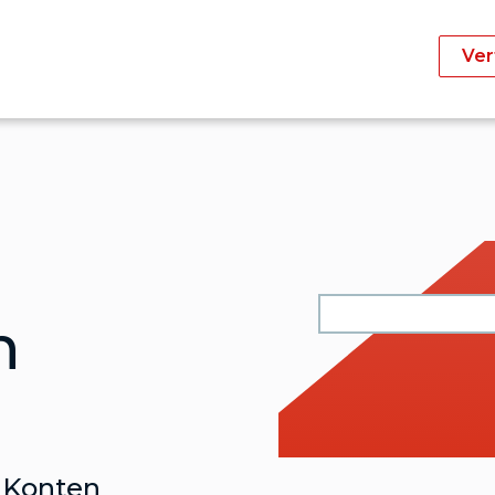
Ver
n
e Konten