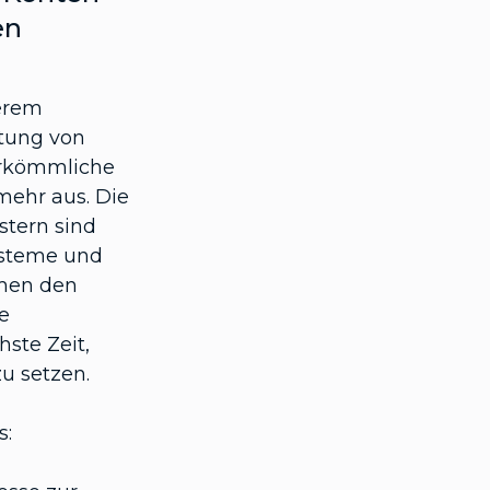
en
erem
utung von
erkömmliche
ehr aus. Die
tern sind
Systeme und
hmen den
e
hste Zeit,
zu setzen.
s: