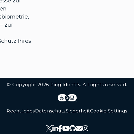
sse zur
en.
sbiometrie,
– zur
Schutz Ihres
© Copyright 2026 Ping Identity. All rights reserved.
Integrations
Legal
Rechtliches
Datenschutz
Sicherheit
Cookie Settings
Follow Us