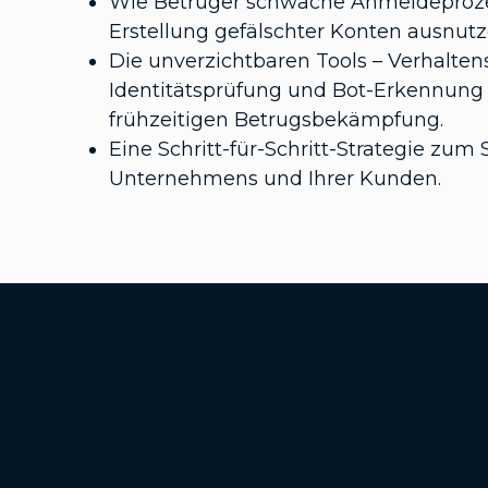
Wie Betrüger schwache Anmeldeproze
Erstellung gefälschter Konten ausnutz
Die unverzichtbaren Tools – Verhalten
Identitätsprüfung und Bot-Erkennung 
frühzeitigen Betrugsbekämpfung.
Eine Schritt-für-Schritt-Strategie zum 
Unternehmens und Ihrer Kunden.
Additional Footer Links