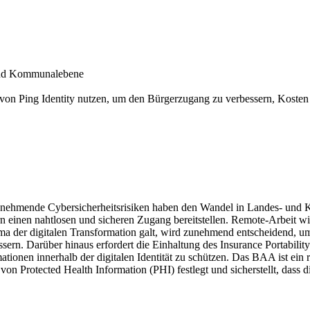
 und Kommunalebene
on Ping Identity nutzen, um den Bürgerzugang zu verbessern, Kosten z
 zunehmende Cybersicherheitsrisiken haben den Wandel in Landes- und
einen nahtlosen und sicheren Zugang bereitstellen. Remote-Arbeit wi
hema der digitalen Transformation galt, wird zunehmend entscheidend,
ssern. Darüber hinaus erfordert die Einhaltung des Insurance Portabil
onen innerhalb der digitalen Identität zu schützen. Das BAA ist ein re
on Protected Health Information (PHI) festlegt und sicherstellt, das