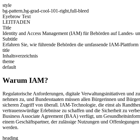
style
bg-pattern,bg-grad-cool-101-right,full-bleed
Eyebrow Text
LEITFADEN
Title
Identity and Access Management (IAM) für Behörden auf Landes-
Subtitle
Erfahren Sie, wie führende Behörden die umfassende IAM-Plattform v
title
Inhaltsverzeichnis
theme
default
Warum IAM?
Regulatorische Anforderungen, digitale Verwaltungsinitiativen und
nehmen zu, und Bundesstaaten müssen allen Bürgerinnen und Bürgern 
sicheren Zugriff von überall. IAM-Technologie, die einst als Randt
vertrauenswürdige Erlebnisse zu schaffen und die Sicherheit zu verbe
Business Associate Agreement (BAA) verfügt, um Gesundheitsinformati
einem Geschäftspartner, der zulässige Nutzungen und Offenlegungen v
werden.
heading