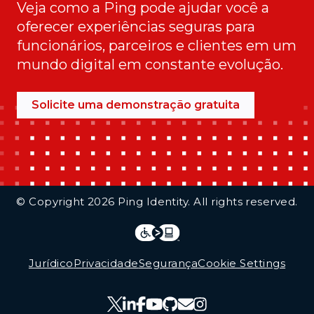
Veja como a Ping pode ajudar você a
oferecer experiências seguras para
funcionários, parceiros e clientes em um
mundo digital em constante evolução.
Solicite uma demonstração gratuita
Additional Footer Links
© Copyright 2026 Ping Identity. All rights reserved.
Integrations
Legal
Jurídico
Privacidade
Segurança
Cookie Settings
Follow Us