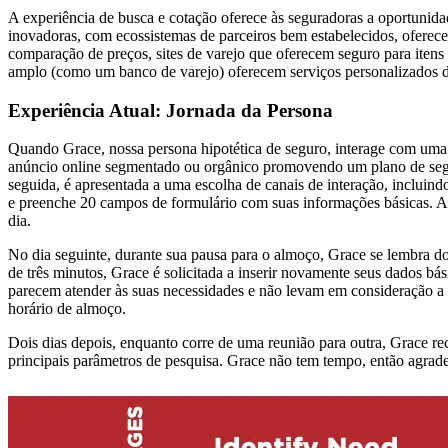
A experiência de busca e cotação oferece às seguradoras a oportunidad
inovadoras, com ecossistemas de parceiros bem estabelecidos, oferece
comparação de preços, sites de varejo que oferecem seguro para itens
amplo (como um banco de varejo) oferecem serviços personalizados d
Experiência Atual: Jornada da Persona
Quando Grace, nossa persona hipotética de seguro, interage com uma
anúncio online segmentado ou orgânico promovendo um plano de seguro
seguida, é apresentada a uma escolha de canais de interação, inclui
e preenche 20 campos de formulário com suas informações básicas. Apó
dia.
No dia seguinte, durante sua pausa para o almoço, Grace se lembra d
de três minutos, Grace é solicitada a inserir novamente seus dados bá
parecem atender às suas necessidades e não levam em consideração a r
horário de almoço.
Dois dias depois, enquanto corre de uma reunião para outra, Grace r
principais parâmetros de pesquisa. Grace não tem tempo, então agrad