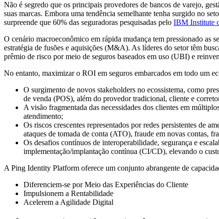
Não é segredo que os principais provedores de bancos de varejo, gest
suas marcas. Embora uma tendência semelhante tenha surgido no setor 
surpreende que 60% das seguradoras pesquisadas pelo
IBM Institute 
O cenário macroeconômico em rápida mudança tem pressionado as segu
estratégia de fusões e aquisições (M&A). As líderes do setor têm busc
prêmio de risco por meio de seguros baseados em uso (UBI) e reinvent
No entanto, maximizar o ROI em seguros embarcados em todo um ecoss
O surgimento de novos stakeholders no ecossistema, como prestad
de venda (POS), além do provedor tradicional, cliente e correto
A visão fragmentada das necessidades dos clientes em múltiplos 
atendimento;
Os riscos crescentes representados por redes persistentes de a
ataques de tomada de conta (ATO), fraude em novas contas, fr
Os desafios contínuos de interoperabilidade, segurança e escala
implementação/implantação contínua (CI/CD), elevando o custo 
A Ping Identity Platform oferece um conjunto abrangente de capacidad
Diferenciem-se por Meio das Experiências do Cliente
Impulsionem a Rentabilidade
Acelerem a Agilidade Digital