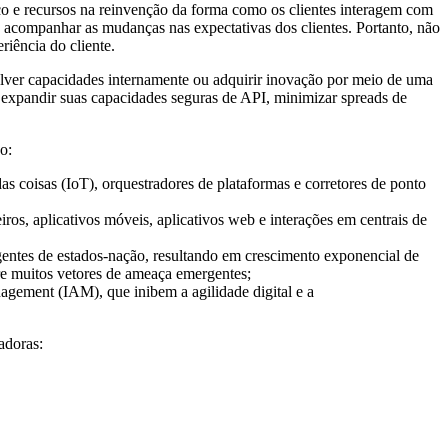
rço e recursos na reinvenção da forma como os clientes interagem com
a acompanhar as mudanças nas expectativas dos clientes. Portanto, não
iência do cliente.
lver capacidades internamente ou adquirir inovação por meio de uma
s, expandir suas capacidades seguras de API, minimizar spreads de
o:
as coisas (IoT), orquestradores de plataformas e corretores de ponto
ros, aplicativos móveis, aplicativos web e interações em centrais de
agentes de estados-nação, resultando em crescimento exponencial de
re muitos vetores de ameaça emergentes;
nagement (IAM), que inibem a agilidade digital e a
adoras: