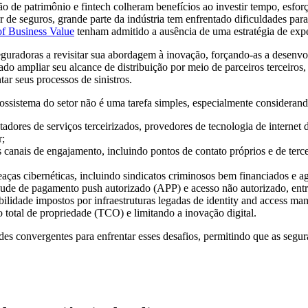
ão de patrimônio e fintech colheram benefícios ao investir tempo, esfo
de seguros, grande parte da indústria tem enfrentado dificuldades par
of Business Value
tenham admitido a ausência de uma estratégia de exper
radoras a revisitar sua abordagem à inovação, forçando-as a desenvo
ado ampliar seu alcance de distribuição por meio de parceiros terceiro
ar seus processos de sinistros.
istema do setor não é uma tarefa simples, especialmente considerand
ores de serviços terceirizados, provedores de tecnologia de internet d
r;
canais de engajamento, incluindo pontos de contato próprios e de tercei
meaças cibernéticas, incluindo sindicatos criminosos bem financiados e 
aude de pagamento push autorizado (APP) e acesso não autorizado, ent
bilidade impostos por infraestruturas legadas de identity and access ma
total de propriedade (TCO) e limitando a inovação digital.
es convergentes para enfrentar esses desafios, permitindo que as segur