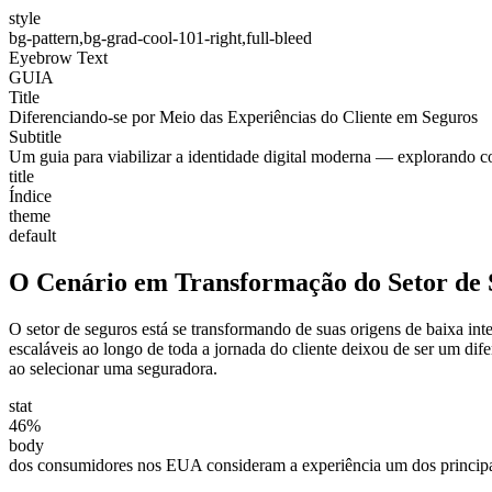
style
bg-pattern,bg-grad-cool-101-right,full-bleed
Eyebrow Text
GUIA
Title
Diferenciando-se por Meio das Experiências do Cliente em Seguros
Subtitle
Um guia para viabilizar a identidade digital moderna — explorando com
title
Índice
theme
default
O Cenário em Transformação do Setor de 
O setor de seguros está se transformando de suas origens de baixa inte
escaláveis ao longo de toda a jornada do cliente deixou de ser um dif
ao selecionar uma seguradora.
stat
46%
body
dos consumidores nos EUA consideram a experiência um dos principa