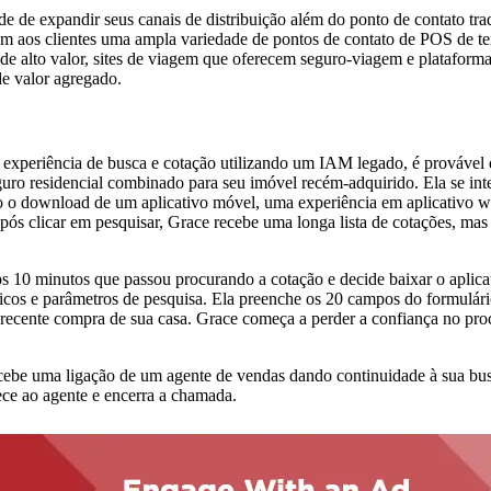
e de expandir seus canais de distribuição além do ponto de contato tra
m aos clientes uma ampla variedade de pontos de contato de POS de terce
 de alto valor, sites de viagem que oferecem seguro-viagem e plataform
e valor agregado.
 experiência de busca e cotação utilizando um IAM legado, é prováve
 residencial combinado para seu imóvel recém-adquirido. Ela se inter
ndo o download de um aplicativo móvel, uma experiência em aplicativo w
s clicar em pesquisar, Grace recebe uma longa lista de cotações, mas ac
os 10 minutos que passou procurando a cotação e decide baixar o apli
sicos e parâmetros de pesquisa. Ela preenche os 20 campos do formulári
ecente compra de sua casa. Grace começa a perder a confiança no proces
ecebe uma ligação de um agente de vendas dando continuidade à sua bus
ece ao agente e encerra a chamada.