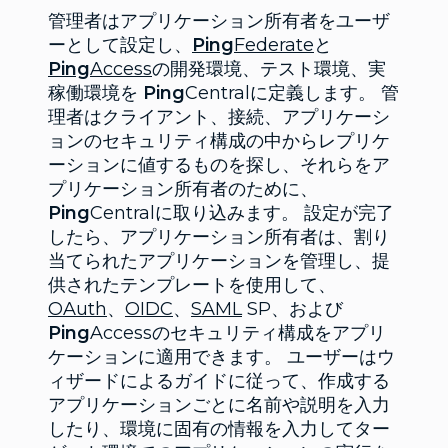
管理者はアプリケーション所有者をユーザ
ーとして設定し、
Ping
Federate
と
Ping
Access
の開発環境、テスト環境、実
稼働環境を
Ping
Centralに定義します。 管
理者はクライアント、接続、アプリケーシ
ョンのセキュリティ構成の中からレプリケ
ーションに値するものを探し、それらをア
プリケーション所有者のために、
Ping
Centralに取り込みます。 設定が完了
したら、アプリケーション所有者は、割り
当てられたアプリケーションを管理し、提
供されたテンプレートを使用して、
OAuth
、
OIDC
、
SAML
SP、および
Ping
Accessのセキュリティ構成をアプリ
ケーションに適用できます。 ユーザーはウ
ィザードによるガイドに従って、作成する
アプリケーションごとに名前や説明を入力
したり、環境に固有の情報を入力してター