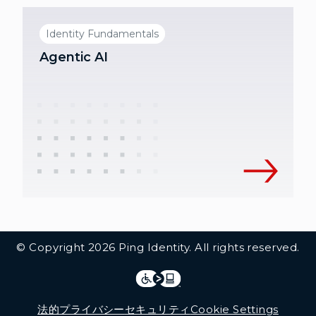
Identity Fundamentals
Agentic AI
Additional Footer Links
© Copyright 2026 Ping Identity. All rights reserved.
Integrations
Legal
法的
プライバシー
セキュリティ
Cookie Settings